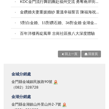
KDC金門流行舞蹈團赴福州交流 勇奪兩岸街舞賽三等獎
金鑽婚夫妻重披婚紗 重溫幸福誓言 陳福海祝福牽手半世紀 情深相守成典範
5對白金婚、11對鑽石婚、36對金婚 金湖金沙夫妻共享榮耀時刻 陳福海表揚金鑽婚夫妻 向半世紀相守家庭典範致敬
百年洋樓再綻風華 古崗社區推八大深度體驗
回上一頁
回首頁
金城分銷處
金門縣金城鎮民族路90號
（082）328728
金湖分銷處
金門縣金湖鎮山外里山外2-7號