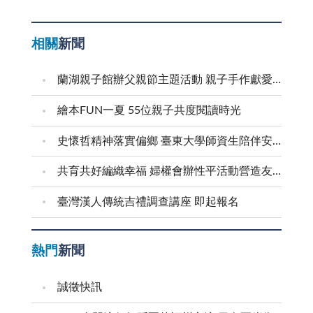
相關
新聞
蘭湖親子館辦父親節主題活動 親子手作獻愛爸爸
繪本FUN一夏 55位親子共度閱讀時光
史懷哲精神落實偏鄉 臺東大學師資生陪伴安瀾學子成長
共育共好編織幸福 婦權會辦性平活動營造友善家庭
臺灣漢人傳統吉禮調查講座 即起報名
熱門
新聞
誠徵快訊