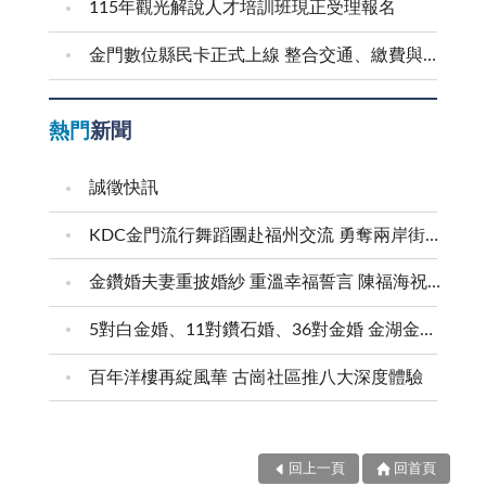
115年觀光解說人才培訓班現正受理報名
金門數位縣民卡正式上線 整合交通、繳費與生活服務 迎接在地智慧新生活
熱門
新聞
誠徵快訊
KDC金門流行舞蹈團赴福州交流 勇奪兩岸街舞賽三等獎
金鑽婚夫妻重披婚紗 重溫幸福誓言 陳福海祝福牽手半世紀 情深相守成典範
5對白金婚、11對鑽石婚、36對金婚 金湖金沙夫妻共享榮耀時刻 陳福海表揚金鑽婚夫妻 向半世紀相守家庭典範致敬
百年洋樓再綻風華 古崗社區推八大深度體驗
回上一頁
回首頁