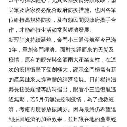
眾不可掉以輕心，尤其國際疫情持續嚴峻，請
民眾及店家務必配合政府防疫措施。也因各單
位維持高規格防疫，及有賴民間與政府攜手合
作，才能維持生活如常與經濟發展。
新冠肺炎持續延燒，金門小三通停航至今已滿
1年，重創金門經濟。面對接踵而來的天災及
疫情，原有的觀光與金酒兩大產業支柱，在這
次的疫情衝擊下受創極大，顯示金門極需有新
的產業鏈來支撐整體的經濟發展。日前楊鎮浯
縣長接受媒體專訪時指出，眼看小三通復航遙
遙無期，若5月仍無法控制疫情，為了挽救經
濟，考慮再度發放振興券。因為最終仍希望達
到振興經濟的加乘效果，並且讓在地的產業經