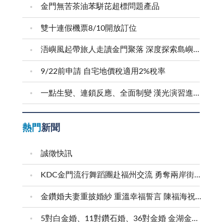
金門無苦茶油苯駢芘超標問題產品
雙十連假機票8/10開放訂位
浯嶼風起帶旅人走讀金門聚落 深度探索島嶼文化底蘊
9/22前申請 自宅地價稅適用2%稅率
一點生變、連鎖反應、全面制變 漢光演習進行防護射擊
熱門
新聞
誠徵快訊
KDC金門流行舞蹈團赴福州交流 勇奪兩岸街舞賽三等獎
金鑽婚夫妻重披婚紗 重溫幸福誓言 陳福海祝福牽手半世紀 情深相守成典範
5對白金婚、11對鑽石婚、36對金婚 金湖金沙夫妻共享榮耀時刻 陳福海表揚金鑽婚夫妻 向半世紀相守家庭典範致敬