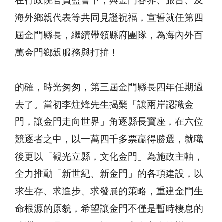
在行政院官員監誓下，與金門各界、旅台、及
海外鄉親代表等共同見證祝福，宣誓就任第四
屆金門縣長，繼續帶領縣府團隊，為海內外百
萬金門鄉親服務與打拚！
的確，時光匆匆，第三屆金門縣長四年任期過
去了。當初李炷烽先生揭櫫「讓兩岸認識金
門，讓金門走向世界」角逐縣長寶座，在六位
競逐者之中，以一萬四千多票贏得勝選，就職
後更以「觀光立縣，文化金門」為施政主軸，
全力推動「新世紀、新金門」的各項建設，以
求生存、求進步、求發展的策略，重建金門生
命根源的原貌，希望讓金門不僅是暫時棲息的