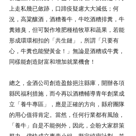
上走私幾已斂跡，口蹄疫疑慮大大減低；何
況，高粱釀酒，酒糟養牛，牛吃酒糟排糞，牛
糞雖臭，但可製作堆肥種植牧草和蔬果，若能
形成環環相扣的「共生鏈」，所謂「只要有
心，牛糞也能變黃金！」無論是酒糟或牛糞，
同樣能創造財富和增加就業機會！
總之，金酒公司創造盈餘挹注縣庫，開辦各項
縣民福利措施，而今再以酒糟輔導青年創業成
立「養牛專區」，應是正確的方向，縣府團隊
的用心值得肯定。當然，任何行業都有風險，
「養牛」自是不能例外，因此，企盼大家群策