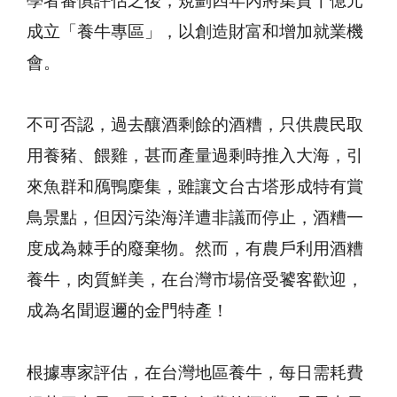
學者審慎評估之後，規劃四年內將集資十億元
成立「養牛專區」，以創造財富和增加就業機
會。
不可否認，過去釀酒剩餘的酒糟，只供農民取
用養豬、餵雞，甚而產量過剩時推入大海，引
來魚群和鴈鴨麇集，雖讓文台古塔形成特有賞
鳥景點，但因污染海洋遭非議而停止，酒糟一
度成為棘手的廢棄物。然而，有農戶利用酒糟
養牛，肉質鮮美，在台灣市場倍受饕客歡迎，
成為名聞遐邇的金門特產！
根據專家評估，在台灣地區養牛，每日需耗費