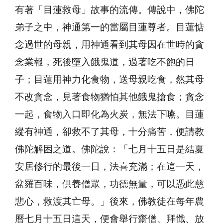
有著「目蓮救母」故事的流傳。傳說中，佛陀
弟子之中，神通第一的當屬目蓮尊者。目蓮惦
念過世的母親，用神通看到其母因在世時的貪
念業報，死後墮入餓鬼道，過著吃不飽的日
子；目蓮用神力化食物，送母親吃食，然其母
不改貪念，見著食物猶怕其他餓鬼搶食；貪念
一起，食物入口即化為火炭，無法下嚥。目蓮
縱有神通，卻救不了其母，十分痛苦，便請教
佛陀解困之道。佛陀說：「七月十五日是結夏
安居修行的最後一日，法喜充滿；在這一天，
盆羅百味，供養僧眾，功德無量，可以憑此慈
悲心，救渡其亡母。」後來，佛教徒在每年農
曆七月十五日這天，便會舉行齋僧、拜懺、放