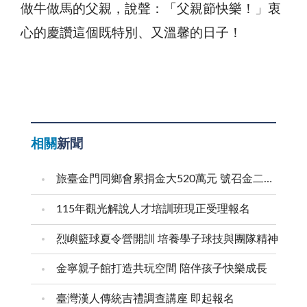
做牛做馬的父親，說聲：「父親節快樂！」衷
心的慶讚這個既特別、又溫馨的日子！
相關
新聞
旅臺金門同鄉會累捐金大520萬元 號召金二代金三代返鄉求學
115年觀光解說人才培訓班現正受理報名
烈嶼籃球夏令營開訓 培養學子球技與團隊精神
金寧親子館打造共玩空間 陪伴孩子快樂成長
臺灣漢人傳統吉禮調查講座 即起報名