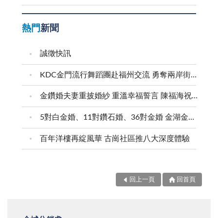
熱門
新聞
誠徵快訊
KDC金門流行舞蹈團赴福州交流 勇奪兩岸街舞賽三等獎
金鑽婚夫妻重披婚紗 重溫幸福誓言 陳福海祝福牽手半世紀 情深相守成典範
5對白金婚、11對鑽石婚、36對金婚 金湖金沙夫妻共享榮耀時刻 陳福海表揚金鑽婚夫妻 向半世紀相守家庭典範致敬
百年洋樓再綻風華 古崗社區推八大深度體驗
回上一頁
回首頁