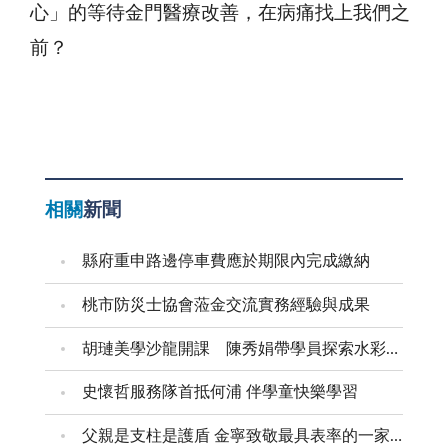
心」的等待金門醫療改善，在病痛找上我們之
前？
相關
新聞
縣府重申路邊停車費應於期限內完成繳納
桃市防災士協會蒞金交流實務經驗與成果
胡璉美學沙龍開課 陳秀娟帶學員探索水彩藝術
史懷哲服務隊首抵何浦 伴學童快樂學習
父親是支柱是護盾 金寧致敬最具表率的一家之長