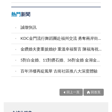
熱門
新聞
誠徵快訊
KDC金門流行舞蹈團赴福州交流 勇奪兩岸街舞賽三等獎
金鑽婚夫妻重披婚紗 重溫幸福誓言 陳福海祝福牽手半世紀 情深相守成典範
5對白金婚、11對鑽石婚、36對金婚 金湖金沙夫妻共享榮耀時刻 陳福海表揚金鑽婚夫妻 向半世紀相守家庭典範致敬
百年洋樓再綻風華 古崗社區推八大深度體驗
回上一頁
回首頁