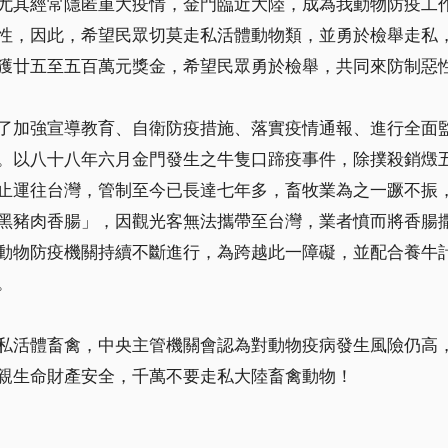
尤其經常隱匿重大疫情，金門臨近大陸，成為我動物防疫工
性，因此，希望民眾切莫走私活體動物類，並勇於檢舉走私
獲廿五至五百萬元獎金，希望民眾勇於檢舉，共同來防制惡
了加強宣導教育、自衛防疫措施、落實疫情通報、進行全面
。以八十八年六月金門發生之牛隻口蹄疫事件，除撲殺銷燬
止運往台灣，管制至今已長達七年多，畜牧業為之一蹶不振
黑豬肉香腸」，因觀光客無法攜帶至台灣，業者憤而將香腸
動物防疫機關持續不斷進行，為跨越此一障礙，並配合養牛
。
私活體畜禽，中央主管機關會認為對動物疫病發生風險仍高
親生命財產安全，千萬不要走私大陸畜禽動物！