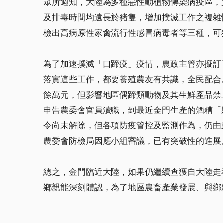
眾所週知，大陸為多種惡性動植物傳染病疫區，
及排毒時間均遠長於豬隻，增加撲滅工作之複雜
檢出高病原性家禽流行性感冒病毒者等三種，可
為了加速撲滅「口蹄疫」疫情，農政主管亦擬訂
落實這些工作，都要養殖農友有共識，全民配合
餘萬元，但影響地區偶蹄類動物及其生鮮產品禁
申告農委會官員瀆職，到最近金門生產的酒糟「
令尚未解除，但各項防疫管控及監測作為，仍由
農委會防檢局因應小組審議，已有突破性的進展
總之，金門臨近大陸，如果仍繼續查獲自大陸走
鄉親能深刻體認，為了地區農畜產業發展、與鄉