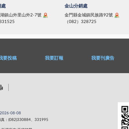
銷處
金山分銷處
湖鎮山外里山外2-7號
金門縣金城鎮民族路92號
331525
（082）328725
我要投稿
我要訂報
我要刊廣告
2026-08-08
真：(082)330884、331995