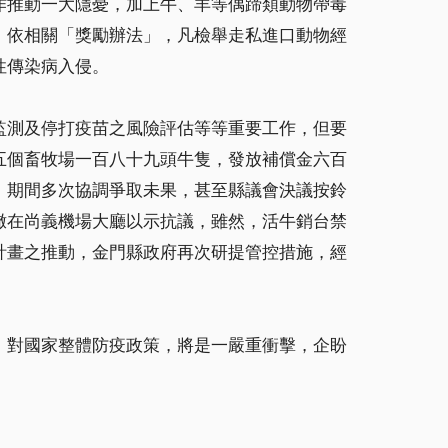
作推動一大隱憂，加上牛、羊等偶蹄類動物帶毒
，依相關「獎勵辦法」，凡檢舉走私進口動物經
性傳染病入侵。
監測及停打疫苗之風險評估等等重要工作，但要
五個畜牧場一百八十九頭牛隻，發放補償金六百
，期間多次協調爭取未果，甚至縣議會決議按鈴
撒在尚義機場大廳以示抗議，雖然，活牛銷台禁
計畫之推動，金門縣政府再次研提管控措施，經
，對國家整體防疫政策，將是一嚴重衝擊，企盼