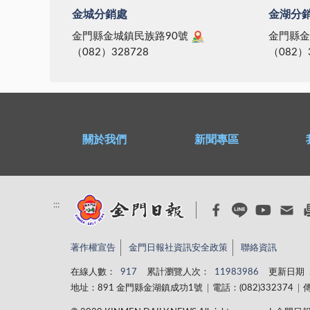
金城分銷處
金湖分
金門縣金城鎮民族路90號
金門縣金
（082）328728
（082）
關於我們
新聞專區
:::
著作權宣告
金門日報社資訊安全政策
聯絡資訊
在線人數：
917
累計瀏覽人次：
11983986
更新日期
地址：891 金門縣金湖鎮成功1號
電話：(082)332374
傳