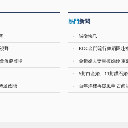
熱門
新聞
席
誠徵快訊
際視野
KDC金門流行舞蹈團赴
樂會溫馨登場
傳遞效能
百年洋樓再綻風華 古崗