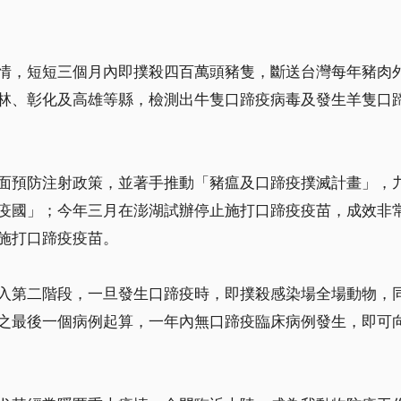
情，短短三個月內即撲殺四百萬頭豬隻，斷送台灣每年豬肉
林、彰化及高雄等縣，檢測出牛隻口蹄疫病毒及發生羊隻口
面預防注射政策，並著手推動「豬瘟及口蹄疫撲滅計畫」，
疫國」；今年三月在澎湖試辦停止施打口蹄疫疫苗，成效非
施打口蹄疫疫苗。
入第二階段，一旦發生口蹄疫時，即撲殺感染場全場動物，
之最後一個病例起算，一年內無口蹄疫臨床病例發生，即可