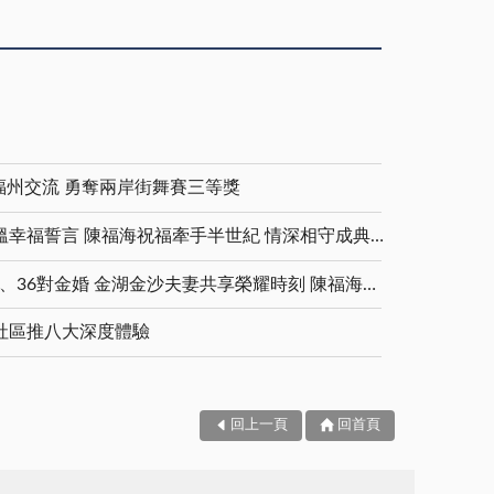
福州交流 勇奪兩岸街舞賽三等獎
金鑽婚夫妻重披婚紗 重溫幸福誓言 陳福海祝福牽手半世紀 情深相守成典範
5對白金婚、11對鑽石婚、36對金婚 金湖金沙夫妻共享榮耀時刻 陳福海表揚金鑽婚夫妻 向半世紀相守家庭典範致敬
社區推八大深度體驗
回上一頁
回首頁