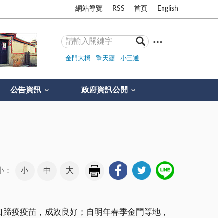
網站導覽
RSS
首頁
English
金門大橋
擎天廳
小三通
公告資訊
政府資訊公開
大
小
中
小：
口蹄疫疫苗，成效良好；自明年春季金門等地，