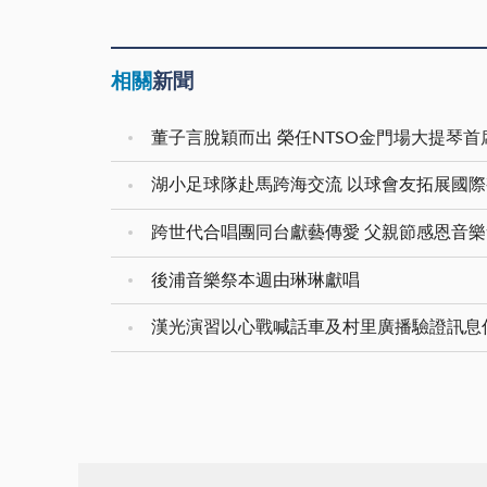
相關
新聞
董子言脫穎而出 榮任NTSO金門場大提琴首
湖小足球隊赴馬跨海交流 以球會友拓展國
跨世代合唱團同台獻藝傳愛 父親節感恩音
後浦音樂祭本週由琳琳獻唱
漢光演習以心戰喊話車及村里廣播驗證訊息