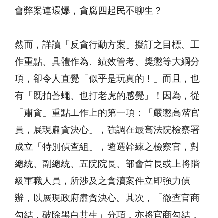
會弊案連環爆，貪腐四起民不聊生？
然而，詳讀「反貪行動方案」擬訂之目標、工
作重點、具體作為、績效管考、獎懲等大綱分
項，卻令人直覺「似乎是玩真的！」而且，也
有「既拍蒼蠅、也打老虎的感覺」！因為，從
「肅貪」重點工作上的第一項：「嚴懲高階官
員，展現肅貪決心」，強調在最高法院檢察署
成立「特別偵查組」，遴選幹練之檢察官，對
總統、副總統、五院院長、部會首長或上將階
級軍職人員，所涉及之貪瀆案件立即強力偵
辦，以展現政府肅貪決心。其次，「徹查官商
勾結，破除黑白共生」分項，亦將官商勾結，