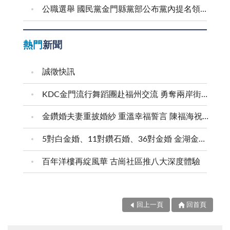
公職選舉 國民黨金門縣黨部公布黨內提名領表、登記起迄日期
熱門
新聞
誠徵快訊
KDC金門流行舞蹈團赴福州交流 勇奪兩岸街舞賽三等獎
金鑽婚夫妻重披婚紗 重溫幸福誓言 陳福海祝福牽手半世紀 情深相守成典範
5對白金婚、11對鑽石婚、36對金婚 金湖金沙夫妻共享榮耀時刻 陳福海表揚金鑽婚夫妻 向半世紀相守家庭典範致敬
百年洋樓再綻風華 古崗社區推八大深度體驗
回上一頁
回首頁