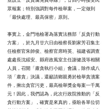
並設立「反貪腐免費專線」，廿四小時接受民
眾報案；特別強調對每件檢舉案，一定做到
「最快處理、最高保密」原則。
事實上，金門地檢署為落實法務部「反貪行動
方案」，於九月廿六日由檢察長劉家芳召集主
任檢察官朱帥俊、檢察官席時英、福建省調查
處處長沈綏安、縣府政風室主任謝健茂等相關
人員，召開「肅貪執行小組」會議，除作成八
項「肅貪」決議，還籲請鄉親勇於檢舉貪瀆案
件，揪出貪官污吏，最高檢舉獎金每案一千萬
元！因此，我們認為，此次行政院推動的「反
貪行動方案」，確實是來真的，亟盼各單位切