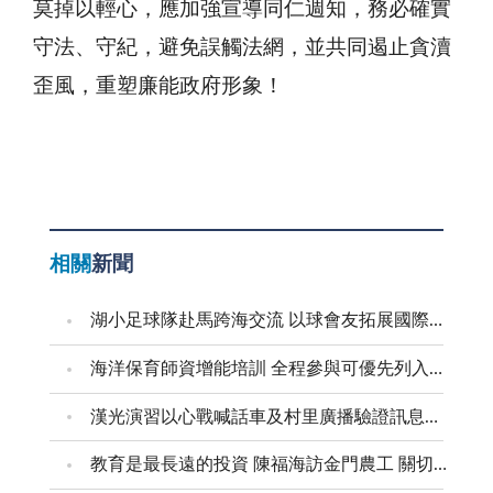
莫掉以輕心，應加強宣導同仁週知，務必確實
守法、守紀，避免誤觸法網，並共同遏止貪瀆
歪風，重塑廉能政府形象！
相關
新聞
湖小足球隊赴馬跨海交流 以球會友拓展國際視野
海洋保育師資增能培訓 全程參與可優先列入到校宣導講師
漢光演習以心戰喊話車及村里廣播驗證訊息傳遞效能
教育是最長遠的投資 陳福海訪金門農工 關切食安並盤點校園整建需求