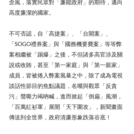
歪風，落實民眾對「廉能政府」的期待，邁向
高度廉潔的國家。
不可否認，自「高捷案」、「台開案」、
「SOGO禮券案」與「國務機要費案」等等弊
案相繼被「踢爆」之後，不但諸多高官涉及關
說或收賄，甚至「第一家庭」與「第一親家」
成員，皆被捲入弊案風暴之中，除了成為電視
談話性節目的焦點議題，名嘴與觀眾「反貪
污」聲嘶力竭吶喊，進而掀起「倒扁」風潮，
「百萬紅衫軍」展開「天下圍攻」，新聞畫面
傳送到全世界，政府清廉形象跌落谷底！