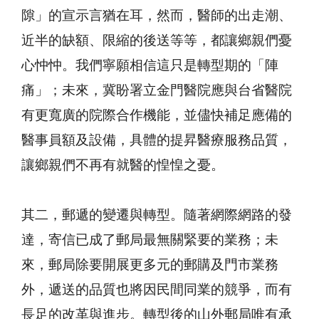
隙」的宣示言猶在耳，然而，醫師的出走潮、
近半的缺額、限縮的後送等等，都讓鄉親們憂
心忡忡。我們寧願相信這只是轉型期的「陣
痛」；未來，冀盼署立金門醫院應與台省醫院
有更寬廣的院際合作機能，並儘快補足應備的
醫事員額及設備，具體的提昇醫療服務品質，
讓鄉親們不再有就醫的惶惶之憂。
其二，郵遞的變遷與轉型。隨著網際網路的發
達，寄信已成了郵局最無關緊要的業務；未
來，郵局除要開展更多元的郵購及門市業務
外，遞送的品質也將因民間同業的競爭，而有
長足的改革與進步。轉型後的山外郵局唯有承