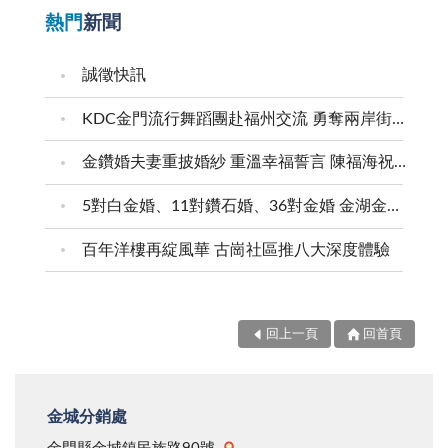
熱門
新聞
誠徵快訊
KDC金門流行舞蹈團赴福州交流 勇奪兩岸街舞賽三等獎
金鑽婚夫妻重披婚紗 重溫幸福誓言 陳福海祝福牽手半世紀 情深相守成典範
5對白金婚、11對鑽石婚、36對金婚 金湖金沙夫妻共享榮耀時刻 陳福海表揚金鑽婚夫妻 向半世紀相守家庭典範致敬
百年洋樓再綻風華 古崗社區推八大深度體驗
回上一頁
回首頁
金城分銷處