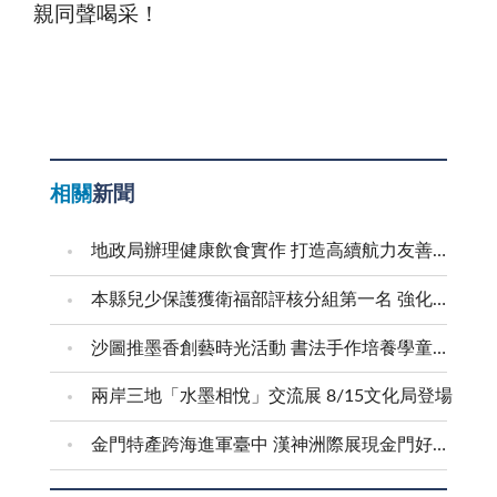
親同聲喝采！
相關
新聞
地政局辦理健康飲食實作 打造高續航力友善職場
本縣兒少保護獲衛福部評核分組第一名 強化預防與跨域合作 建構兒少安全成長環境
沙圖推墨香創藝時光活動 書法手作培養學童創意美感
兩岸三地「水墨相悅」交流展 8/15文化局登場
金門特產跨海進軍臺中 漢神洲際展現金門好滋味