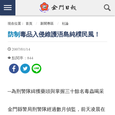
現在位置：
首頁
新聞專區
社論
防制
毒品入侵維護浯島純樸民風！
2007/01/14
844
點閱率：
─為刑警隊緝獲藥頭與掌握三十餘名毒蟲喝采
金門縣警局刑警隊經過數月偵監，前天凌晨在