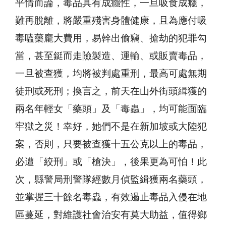
平情而論，毒品具有成癮性，一旦吸食成癮，
難再脫離，將嚴重殘害身體健康，且為應付吸
毒嗑藥龐大費用，易幹出偷竊、搶劫的犯罪勾
當，甚至鋌而走險製造、運輸、或販賣毒品，
一旦被查獲，均將被判處重刑，最高可處無期
徒刑或死刑；換言之，前天在山外街頭緝獲的
兩名年輕女「藥頭」及「毒蟲」，均可能面臨
牢獄之災！幸好，她們不是在新加坡或大陸犯
案，否則，只要被查獲十五公克以上的毒品，
必遭「絞刑」或「槍決」，後果更為可怕！此
次，縣警局刑警隊經數月偵監緝獲兩名藥頭，
並掌握三十餘名毒蟲，有效遏止毒品入侵在地
區蔓延，對維護社會治安有莫大助益，值得鄉