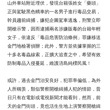
山外車站附近埋伏，發現台籍張姓女「藥頭」
正與駕駛黑色轎車的一名男子進行毒品交易，
幹員趨前緝捕，嫌犯企圖駕車逃逸，刑警立即
開槍示警，因而逮捕兩名涉嫌販毒的台籍年輕
女子，依違反「毒品危害防治條例」罪嫌移送
金門地檢署偵辦；此外，警方並依據掌握的三
十多名毒蟲線索，正擴大追查之中，希望有效
防制毒品入侵蔓延，維護浯島純樸民風！
或許，過去金門治安良好，犯罪率偏低，為外
人所稱羡，類似警察開槍緝捕人犯的情節，昔
日只有在電影或電視新聞才能看到，然而，前
天的金門街頭，竟也活生生地上演警察開槍緝