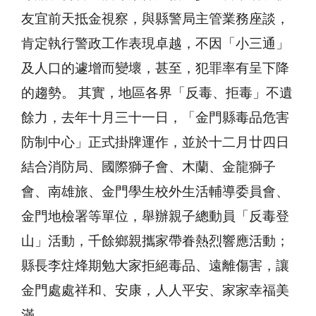
友宜前天抵金視察，與縣警局主管業務座談，
肯定執行警政工作表現卓越，不因「小三通」
及人口的遽增而變壞，甚至，犯罪率有呈下降
的趨勢。 其實，地區各界「反毒、拒毒」不遺
餘力，去年十月三十一日，「金門縣毒品危害
防制中心」正式掛牌運作，並於十二月廿四日
結合消防局、國際獅子會、木蘭、金龍獅子
會、南雄旅、金門學生校外生活輔導委員會、
金門地檢署等單位，舉辦親子總動員「反毒登
山」活動，千餘鄉親攜家帶眷熱烈響應活動；
縣長李炷烽期勉大家拒絕毒品、遠離傷害，讓
金門處處祥和、安康，人人平安、家家幸福美
滿。