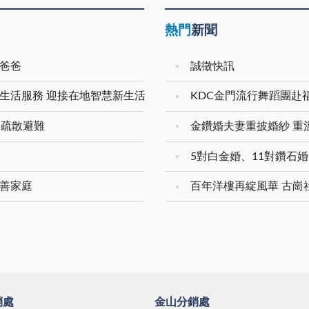
熱門
新聞
愛爸爸
誠徵快訊
生活服務 迎接在地智慧新生活
KDC金門流行舞蹈團赴
合疏散避難
友善家庭
百年洋樓再綻風華 古崗
銷處
金山分銷處