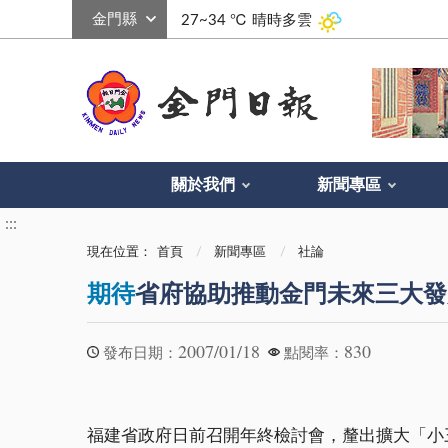
:::
27~34 ℃
晴時多雲
關於我們
新聞專區
:::
現在位置：
首頁
新聞專區
社論
期待
省府協助推動金門未來三大發
2007/01/18
830
發布日期：
點閱率：
福建省政府日前召開年終檢討會，釐出擴大「小