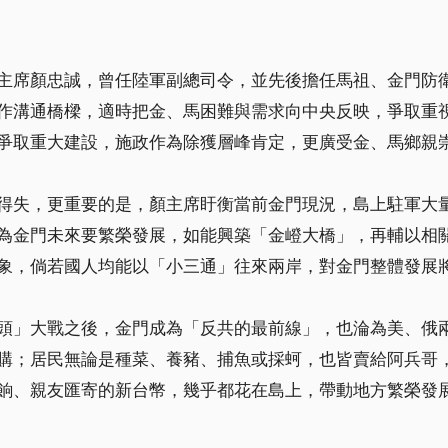
主席顏忠誠，曾任陸軍副總司令，並先後擔任馬祖、金門防
作溝通橋樑，適時把金、馬困難與需求向中央反映，爭取重
爭取重大建設，施政作為除獲層峰肯定，更廣受金、馬鄉親
得失，更重要的是，顏主席盱衡當前金門現況，島上駐軍大
為金門未來要繁榮發展，如能興築「金嶝大橋」，再輔以相
象，倘若國人均能以「小三通」往來兩岸，對金門整體發展
頭」大戰之後，金門成為「反共的最前線」，也淪為美、俄
購；居民無論是種菜、養豬、捕魚或採蚵，也皆賣給阿兵哥
餉、親友匯寄的新台幣，幾乎都花在島上，帶動地方繁榮發