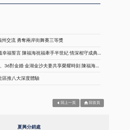
福州交流 勇奪兩岸街舞賽三等獎
金鑽婚夫妻重披婚紗 重溫幸福誓言 陳福海祝福牽手半世紀 情深相守成典範
5對白金婚、11對鑽石婚、36對金婚 金湖金沙夫妻共享榮耀時刻 陳福海表揚金鑽婚夫妻 向半世紀相守家庭典範致敬
社區推八大深度體驗
回上一頁
回首頁
夏興分銷處