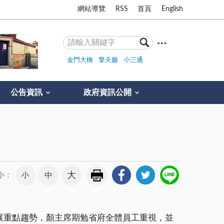
網站導覽
RSS
首頁
English
金門大橋
擎天廳
小三通
公告資訊
政府資訊公開
大
小
中
小：
展重點趨勢，顏主席期勉省府全體員工重視，並