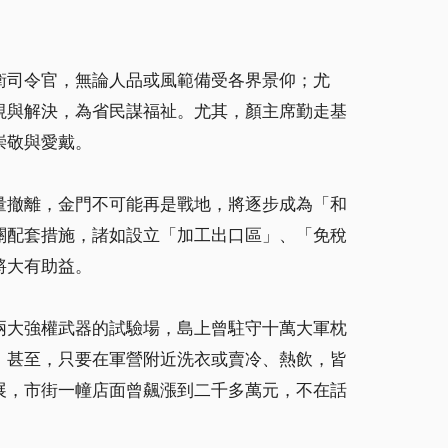
衛司令官，無論人品或風範備受各界景仰；尤
視與解決，為省民謀福祉。尤其，顏主席勤走基
崇敬與愛戴。
量撤離，金門不可能再是戰地，將逐步成為「和
關配套措施，諸如設立「加工出口區」、「免稅
將大有助益。
兩大強權武器的試驗場，島上曾駐守十萬大軍枕
，甚至，只要在軍營附近洗衣或賣冷、熱飲，皆
展，市街一幢店面曾飆漲到二千多萬元，不在話