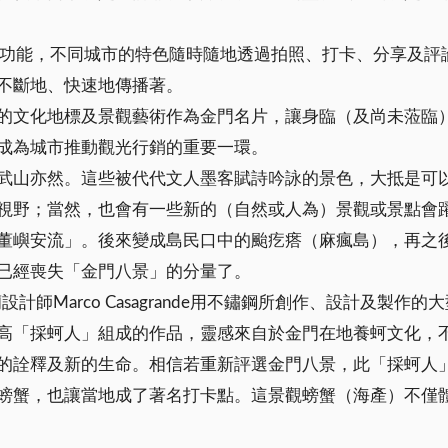
分享功能，不同城市的特色隨時隨地透過拍照、打卡、分享及
不斷地、快速地傳播著。
的文化地標及景觀藝術作為金門名片，讓身臨（及尚未蒞臨
成為城市推動觀光行銷的重要一環。
武山亦然。這些被代代文人墨客賦詩吟詠的景色，大抵是可
視野；當然，也會有一些新的（自然或人為）景觀或景點會
董嶼安流」。後來變成島民口中的颱疙瘩（麻瘋島），再之
已經喪失「金門八景」的分量了。
計師Marco Casagrande用不鏽鋼所創作、設計及製
高「採蚵人」組成的作品，靈感來自於金門在地養蚵文化，
的詮釋及新的生命。相信若重新評選金門八景，此「採蚵人
螃蟹，也讓當地成了著名打卡點。這景觀螃蟹（海產）不僅