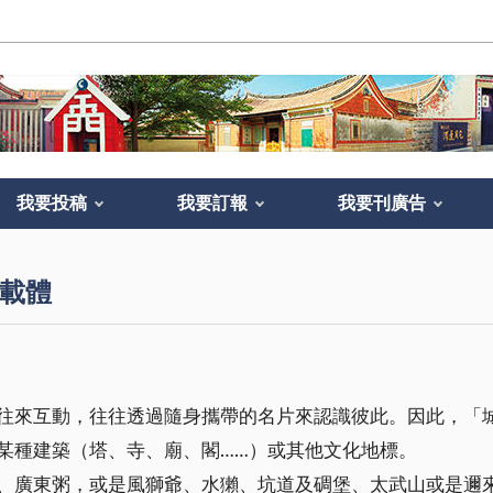
我要投稿
我要訂報
我要刊廣告
載體
往來互動，往往透過隨身攜帶的名片來認識彼此。因此，「
某種建築（塔、寺、廟、閣……）或其他文化地標。
、廣東粥，或是風獅爺、水獺、坑道及碉堡、太武山或是邇