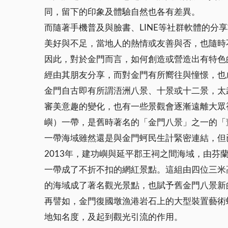
同，留下的印象及體驗自然也各有差異。
而隨著手機普及與臉書、LINE等社群軟體的
美好與不足，當地人的熱情或友善與否，也隨時
因此，對於金門而言，如何創造或營造出有特色
經由其朋友分享，而對金門有所嚮往與憧憬，也
金門自古即有所謂浯洲八景、十景或十二景，太
審美意趣的變化，也有一些景觀會逐漸遠離大眾
嶼）一帶，是舊時著名的「金門八景」之一的「
一帶海域雖然還是與金門蚵民生計緊密連結，但
2013年，建功嶼與延平郡王祠之間海域，由芬蘭設
一帶成了不折不扣的網紅景點。這組由四位三米
的海域成了著名觀光景點，也賦予舊金門八景新
再譬如，金門復國墩漁港岩石上的大型裝置藝術
地知名度，及起到觀光引流的作用。