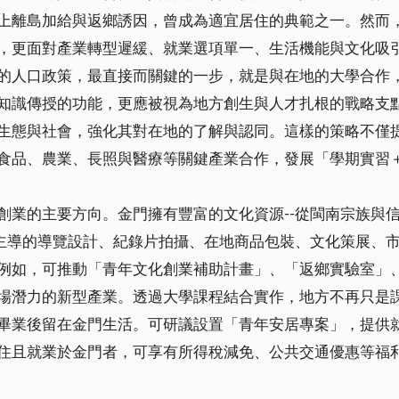
上離島加給與返鄉誘因，曾成為適宜居住的典範之一。然而
，更面對產業轉型遲緩、就業選項單一、生活機能與文化吸
的人口政策，最直接而關鍵的一步，就是與在地的大學合作
知識傳授的功能，更應被視為地方創生與人才扎根的戰略支
生態與社會，強化其對在地的了解與認同。這樣的策略不僅
食品、農業、長照與醫療等關鍵產業合作，發展「學期實習
創業的主要方向。金門擁有豐富的文化資源--從閩南宗族與
年主導的導覽設計、紀錄片拍攝、在地商品包裝、文化策展、
例如，可推動「青年文化創業補助計畫」、「返鄉實驗室」
場潛力的新型產業。透過大學課程結合實作，地方不再只是
畢業後留在金門生活。可研議設置「青年安居專案」，提供
住且就業於金門者，可享有所得稅減免、公共交通優惠等福