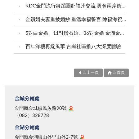
KDC金門流行舞蹈團赴福州交流 勇奪兩岸街舞賽三等獎
金鑽婚夫妻重披婚紗 重溫幸福誓言 陳福海祝福牽手半世紀 情深相守成典範
5對白金婚、11對鑽石婚、36對金婚 金湖金沙夫妻共享榮耀時刻 陳福海表揚金鑽婚夫妻 向半世紀相守家庭典範致敬
百年洋樓再綻風華 古崗社區推八大深度體驗
回上一頁
回首頁
金城分銷處
金門縣金城鎮民族路90號
（082）328728
金湖分銷處
金門縣金湖鎮山外里山外2-7號