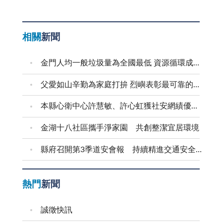
相關
新聞
金門人均一般垃圾量為全國最低 資源循環成果獲肯定 逐步邁向永續島嶼典範
父愛如山辛勤為家庭打拚 烈嶼表彰最可靠的父親
本縣心衛中心許慧敏、許心虹獲社安網績優表揚
金湖十八社區攜手淨家園 共創整潔宜居環境
縣府召開第3季道安會報 持續精進交通安全作為
熱門
新聞
誠徵快訊