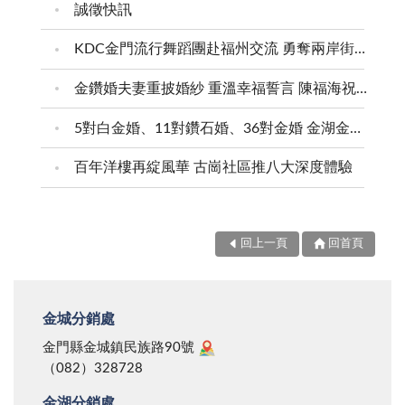
誠徵快訊
KDC金門流行舞蹈團赴福州交流 勇奪兩岸街舞賽三等獎
金鑽婚夫妻重披婚紗 重溫幸福誓言 陳福海祝福牽手半世紀 情深相守成典範
5對白金婚、11對鑽石婚、36對金婚 金湖金沙夫妻共享榮耀時刻 陳福海表揚金鑽婚夫妻 向半世紀相守家庭典範致敬
百年洋樓再綻風華 古崗社區推八大深度體驗
回上一頁
回首頁
金城分銷處
金門縣金城鎮民族路90號
（082）328728
金湖分銷處