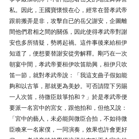
私。因此，王國寶懷恨在心，經常在晉孝武帝
跟前搬弄是非，攻擊自已的岳父謝安，企圖離
間他們君相之間的關係，因此使得孝武帝對謝
安也多所猜疑，勢將起禍。這件事後來給桓伊
知道了，便想要替謝安從旁解釋。剛巧在一次
朝宴中間，孝武帝要桓伊吹笛助興，桓伊只吹
笛一節，就對孝武帝說：「我這支曲子假如能
夠和以古箏，那就更為美妙。可否請陞下另賜
一人次笛，待微臣鼓箏拍和？」於是孝武帝便
要派一名宮中的宮女，跟他拍和，但他又說：
「宮中的藝人，未必能與微臣合拍，不如待微
臣喚來一名家僕，一同演奏，效果也許會更好