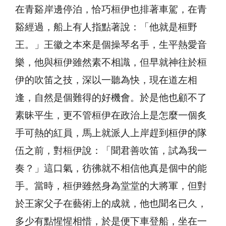
在青谿岸邊停泊，恰巧桓伊也排著車駕，在青
谿經過，船上有人指點著說：「他就是桓野
王。」王徽之本來是個操琴名手，生平熱愛音
樂，他與桓伊雖然素不相識，但早就神往於桓
伊的吹笛之技，深以一聽為快，現在道左相
逢，自然是個難得的好機會。於是他也顧不了
素昧平生，更不管桓伊在政治上是怎麼一個炙
手可熱的紅員，馬上就派人上岸趕到桓伊的隊
伍之前，對桓伊說：「聞君善吹笛，試為我一
奏？」這口氣，彷彿就不相信他真是個中的能
手。當時，桓伊雖然身為堂堂的大將軍，但對
於王家父子在藝術上的成就，他也聞名已久，
多少有點惺惺相惜，於是便下車登船，坐在一