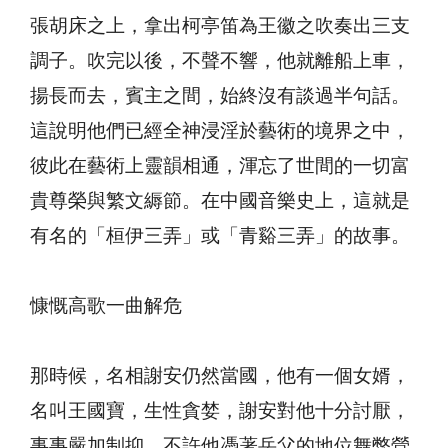
張胡床之上，拿出柯亭笛為王徽之吹奏出三支
調子。吹完以後，不聲不響，他就離船上車，
揚長而去，賓主之間，始終沒有談過半句話。
這說明他們已經全神浸淫於藝術的境界之中，
彼此在藝術上靈韻相通，渾忘了世間的一切富
貴尊榮與繁文縟節。在中國音樂史上，這就是
有名的「桓伊三弄」或「青谿三弄」的故事。
慷慨高歌一曲解危
那時候，名相謝安仍然當國，他有一個女婿，
名叫王國寶，生性貪婪，謝安對他十分討厭，
事事嚴加制抑，不許他憑著岳父的地位舞弊營