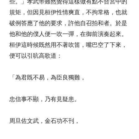
些。」孝武帝雖然覺得這樣做有點不合宮中的
規矩，但因見桓伊性情爽直，不拘常格，也就
破例答應了他的要求，許他自召拍和者。於是
他和他的僕人便一吹一彈，在御前演奏起來。
桓伊這時候既然用不著吹笛，嘴巴空了下來，
便可以引吭高歌道：
「為君既不易，為臣良獨難，
忠信事不顯，乃有見疑患。
周旦佐文武，金石功不刊，