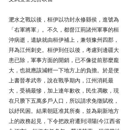
淝水之戰以後，桓伊以功封永修縣侯，進號為
「右軍將軍」。不久，都督江荊諸州軍事的桓
沖病逝，遺缺就由桓伊補上，兼領豫州四郡，
拜為江州刺史。桓伊到任以後，考慮到邊疆大
患已除，軍事方面的開銷，已不像從前那麼龐
大，也就應該減輕一下地方上的負擔。於是便
上書晉孝武帝，說在戰爭期內，江州消耗最
大，受禍最慘，加上連年歉收，民生凋敝，現
在只賸下五萬多戶人口，所以請求免徵賦稅，
以紓民困。結果朝廷准其所奏，並為刷新地方
上的政務起見，下令把政府遷到潯陽(今江西省