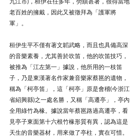
九江市)，桓伊在任多年，勞績甚著，很得當地
老百姓的擁戴，因此又被徵拜為「護軍將
軍」。
桓伊生平不僅有著文韜武略，而且也具備高深
的音樂素養，尤其善於吹笛，他的吹笛技巧，
被推為「江左第一」據說，他所用的一枝笛
子，乃是東漢著名作家兼音樂家蔡邕的遺物，
稱為「柯亭笛」，這「柯亭」原是會稽(今浙江
省紹興縣)之一處名勝，又稱「高遷亭」，亭內
全用綠竹為椽。據說當年蔡邕路過高遷亭，看
見亭子東面第十六根竹椽形質有異，認為這是
天生的音樂器材，用來做了亭柱，實在可惜。