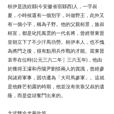
桓伊是譙絰縣(今安徽省宿縣西)人，一字叔
夏，小時候還有一個別字，叫做野王，此外又
有一個小字，稱為子野。他的父親桓景，族叔
桓宣，都是叱托風雲的一代名將，曾經替東晉
皇朝立下了不少汗馬功勞。桓伊本人，也不愧
為將門之後，很有點用兵作戰的才能。當東晉
哀帝在位時(公元三六二年│ 三六五年)，他由
於獲得王濛和丹陽尹劉惔兩人的賞識，曾經參
與諸府軍事，因功遷為「大司馬參軍」。這就
是他鋒芒初露的時期，他並沒有依靠父叔的遺
蔭，而是從頭奮鬥出來的。
文武雙全尤善吹笛