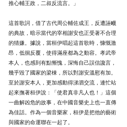
推心輔王政，二叔反流言。」
這首歌詞，借了古代周公輔佐成王，反遭誣衊
的典故，暗示當代的宰相謝安也正受著不合理
的猜嫌。據說，當桓伊唱起這首歌時，慷慨激
昂，低徊反覆，使得滿座都為之動容。孝武帝
本人，也感到有點慚愧，深悔自己誤信讒言，
幾乎毀了國家的梁棟，所以對謝安溫慰有加。
至於謝安本人，更加感動得涕泗交流，連忙站
起來撫著桓伊說：「使君真非凡人也！」這個
一曲解凶危的故事，在中國音樂史上也一直傳
為佳話。作為一個音樂家，桓伊是把他的藝術
與國家的命運聯在一起了。