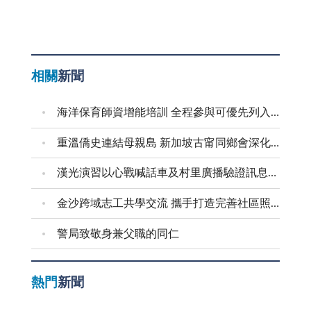
相關
新聞
海洋保育師資增能培訓 全程參與可優先列入到校宣導講師
重溫僑史連結母親島 新加坡古甯同鄉會深化金門交流
漢光演習以心戰喊話車及村里廣播驗證訊息傳遞效能
金沙跨域志工共學交流 攜手打造完善社區照顧網絡
警局致敬身兼父職的同仁
熱門
新聞