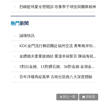
烈嶼籃球夏令營開訓 培養學子球技與團隊精神
熱門
新聞
誠徵快訊
KDC金門流行舞蹈團赴福州交流 勇奪兩岸街舞賽三等獎
金鑽婚夫妻重披婚紗 重溫幸福誓言 陳福海祝福牽手半世紀 情深相守成典範
5對白金婚、11對鑽石婚、36對金婚 金湖金沙夫妻共享榮耀時刻 陳福海表揚金鑽婚夫妻 向半世紀相守家庭典範致敬
百年洋樓再綻風華 古崗社區推八大深度體驗
回上一頁
回首頁