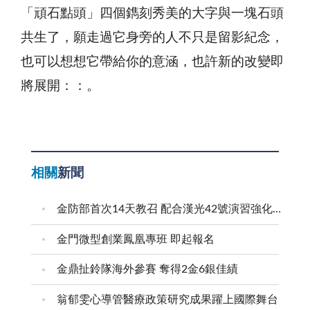
「頑石點頭」四個鐫刻秀美的大字與一塊石頭
共生了，願走過它身旁的人不只是留影紀念，
也可以想想它帶給你的意涵，也許新的改變即
將展開：：。
相關
新聞
金防部首次14天教召 配合漢光42號演習強化防衛戰力
金門微型創業鳳凰專班 即起報名
金鼎扯鈴隊海外參賽 奪得2金6銀佳績
翁郁雯心導管醫療政策研究成果躍上國際舞台