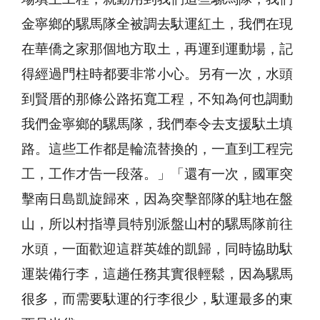
金寧鄉的騾馬隊全被調去馱運紅土，我們在現
在華僑之家那個地方取土，再運到運動場，記
得經過門柱時都要非常小心。另有一次，水頭
到賢厝的那條公路拓寬工程，不知為何也調動
我們金寧鄉的騾馬隊，我們奉令去支援馱土填
路。這些工作都是輪流替換的，一直到工程完
工，工作才告一段落。」「還有一次，國軍突
擊南日島凱旋歸來，因為突擊部隊的駐地在盤
山，所以村指導員特別派盤山村的騾馬隊前往
水頭，一面歡迎這群英雄的凱歸，同時協助馱
運裝備行李，這趟任務其實很輕鬆，因為騾馬
很多，而需要馱運的行李很少，馱運最多的東