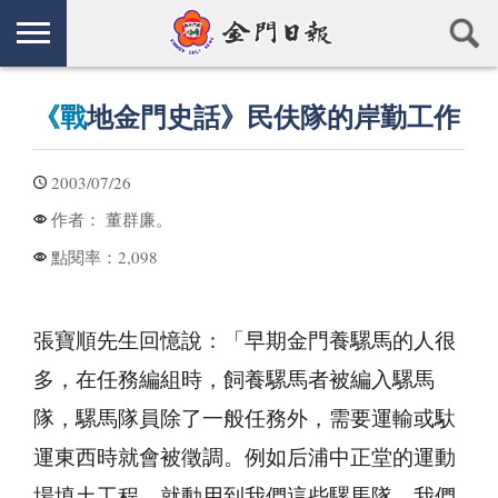
《戰
地金門史話》民伕隊的岸勤工作
2003/07/26
董群廉。
作者：
2,098
點閱率：
張寶順先生回憶說：「早期金門養騾馬的人很
多，在任務編組時，飼養騾馬者被編入騾馬
隊，騾馬隊員除了一般任務外，需要運輸或馱
運東西時就會被徵調。例如后浦中正堂的運動
場填土工程，就動用到我們這些騾馬隊，我們