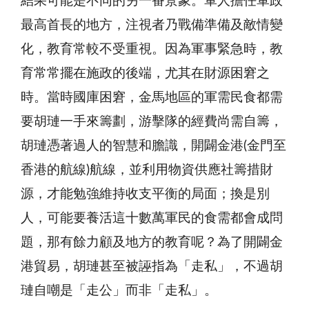
結果可能是不同的另一番景象。軍人擔任軍政
最高首長的地方，注視者乃戰備準備及敵情變
化，教育常較不受重視。因為軍事緊急時，教
育常常擺在施政的後端，尤其在財源困窘之
時。當時國庫困窘，金馬地區的軍需民食都需
要胡璉一手來籌劃，游擊隊的經費尚需自籌，
胡璉憑著過人的智慧和膽識，開闢金港(金門至
香港的航線)航線，並利用物資供應社籌措財
源，才能勉強維持收支平衡的局面；換是別
人，可能要養活這十數萬軍民的食需都會成問
題，那有餘力顧及地方的教育呢？為了開闢金
港貿易，胡璉甚至被誣指為「走私」，不過胡
璉自嘲是「走公」而非「走私」。