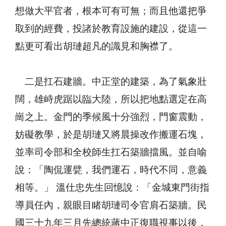
想做大平官者，根本可有可無；而且他還把爭
取到的經費，投諸於教育設施的建設，從這一
點更可看出胡璉超凡的識見和胸襟了。
二是扛石建牆。中正堂的建築，為了氣象壯
闊，雄峙虎踞以臨大陸，所以把地點選定在高
崗之上。金門的季候風十分強烈，門窗震動，
妨礙教學，於是胡璉又將晨操改作搬運石塊，
並率司令部和全校師生扛石築牆擋風。並自喻
說：「陶侃運甓，我們運石，時代不同，意義
相等。」 溫仕忠先生回憶說：「金城東門街指
導員任內，親眼目睹胡璉司令官肩石築牆。民
國三十九年三月先總統蔣中正復職視事以後，