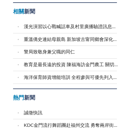
相關
新聞
漢光演習以心戰喊話車及村里廣播驗證訊息傳遞效能
重溫僑史連結母親島 新加坡古甯同鄉會深化金門交流
警局致敬身兼父職的同仁
教育是最長遠的投資 陳福海訪金門農工 關切食安並盤點校園整建需求
海洋保育師資增能培訓 全程參與可優先列入到校宣導講師
熱門
新聞
誠徵快訊
KDC金門流行舞蹈團赴福州交流 勇奪兩岸街舞賽三等獎