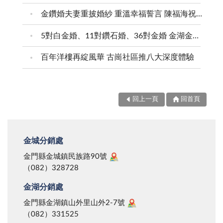
金鑽婚夫妻重披婚紗 重溫幸福誓言 陳福海祝福牽手半世紀 情深相守成典範
5對白金婚、11對鑽石婚、36對金婚 金湖金沙夫妻共享榮耀時刻 陳福海表揚金鑽婚夫妻 向半世紀相守家庭典範致敬
百年洋樓再綻風華 古崗社區推八大深度體驗
回上一頁
回首頁
金城分銷處
金門縣金城鎮民族路90號
（082）328728
金湖分銷處
金門縣金湖鎮山外里山外2-7號
（082）331525