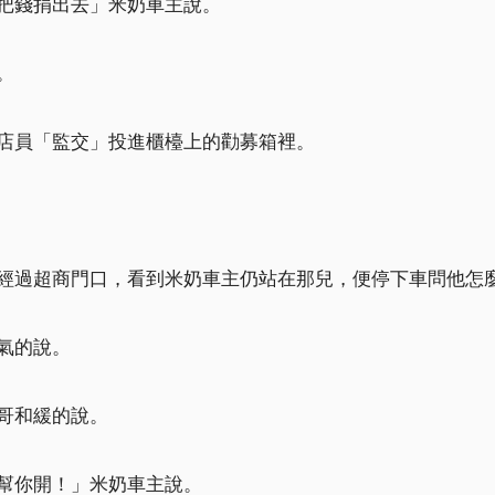
把錢捐出去」米奶車主說。
。
店員「監交」投進櫃檯上的勸募箱裡。
經過超商門口，看到米奶車主仍站在那兒，便停下車問他怎
氣的說。
哥和緩的說。
幫你開！」米奶車主說。