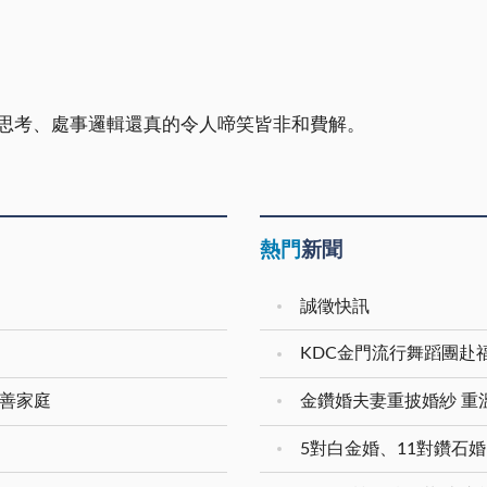
思考、處事邏輯還真的令人啼笑皆非和費解。
熱門
新聞
誠徵快訊
KDC金門流行舞蹈團赴
友善家庭