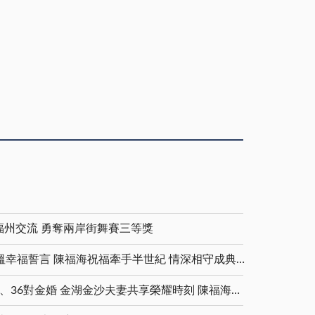
福州交流 勇奪兩岸街舞賽三等獎
金鑽婚夫妻重披婚紗 重溫幸福誓言 陳福海祝福牽手半世紀 情深相守成典範
5對白金婚、11對鑽石婚、36對金婚 金湖金沙夫妻共享榮耀時刻 陳福海表揚金鑽婚夫妻 向半世紀相守家庭典範致敬