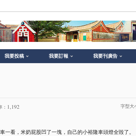
我要投稿
我要訂報
我要刊廣告
1,192
字型大
率：
下車一看，米奶屁股凹了一塊，自己的小裕隆車頭燈全毀了。