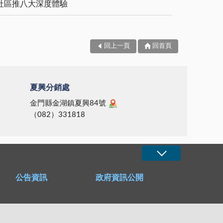
社區推八大深度體驗
回上一頁
回首頁
夏興分銷處
金門縣金湖鎮夏興84號
（082）331818
公告資訊
政府資訊公開