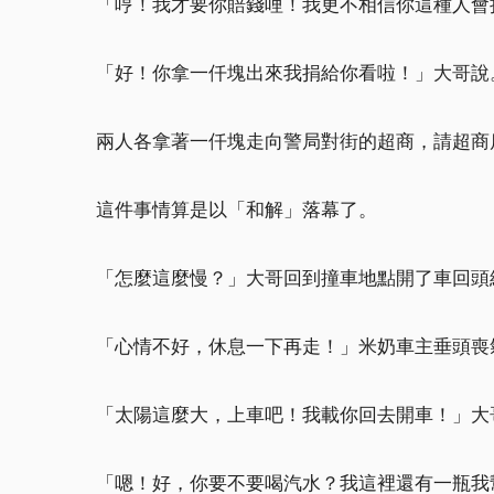
「哼！我才要你賠錢哩！我更不相信你這種人會
「好！你拿一仟塊出來我捐給你看啦！」大哥說
兩人各拿著一仟塊走向警局對街的超商，請超商
這件事情算是以「和解」落幕了。
「怎麼這麼慢？」大哥回到撞車地點開了車回頭
「心情不好，休息一下再走！」米奶車主垂頭喪
「太陽這麼大，上車吧！我載你回去開車！」大
「嗯！好，你要不要喝汽水？我這裡還有一瓶我