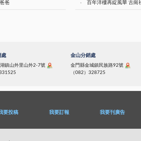
愛爸爸
百年洋樓再綻風華 古崗
銷處
金山分銷處
湖鎮山外里山外2-7號
金門縣金城鎮民族路92號
331525
（082）328725
我要投稿
我要訂報
我要刊廣告