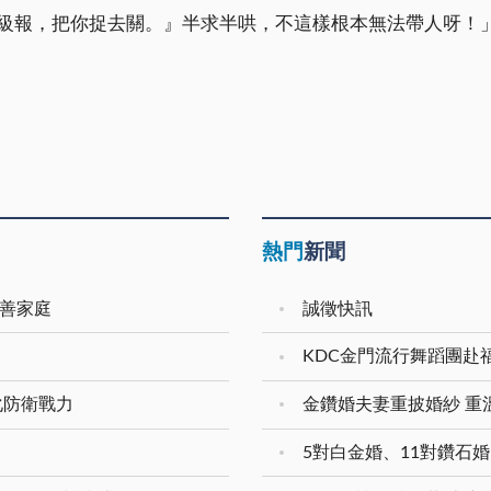
級報，把你捉去關。』半求半哄，不這樣根本無法帶人呀！
熱門
新聞
友善家庭
誠徵快訊
KDC金門流行舞蹈團赴
化防衛戰力