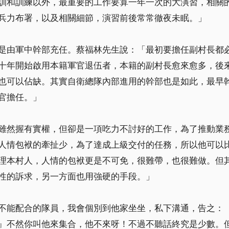
訓和訓練以外，最重要的工作要算一年一次的大演習，相關
兵力布署，以及相關細節，演習前後常常徹夜未眠。」
是由軍中幹部充任。蔡福林先生說：「最初要擔任副村長都
十年開始啟用本籍軍官退伍者，本籍的副村長愈來愈多，後
也可以佔缺。其實自衛總隊內部進用的幹部也是如此，最早
官擔任。」
雖然握有實權，但卻是一項吃力不討好的工作，為了推動業
人情包袱的牽扯少，為了達成上級交付的任務，所以他可以
理本村人，人情的包袱更是不可免，很難帶，也很難做。但
性的訴求，另一方面也用強硬的手段。」
不能配合的隊員，我會個別到他家坐坐，私下溝通，告之：
』不然你叫他來集合，他不來呀！不過不聽話終究是少數。