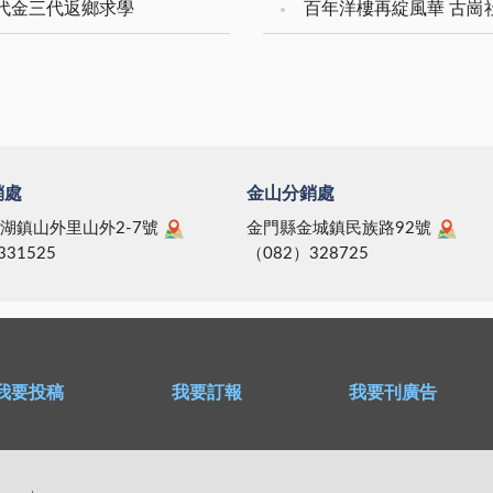
二代金三代返鄉求學
百年洋樓再綻風華 古崗
銷處
金山分銷處
湖鎮山外里山外2-7號
金門縣金城鎮民族路92號
331525
（082）328725
我要投稿
我要訂報
我要刊廣告