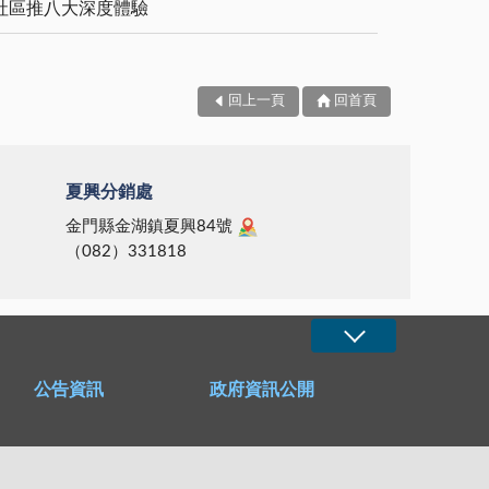
社區推八大深度體驗
回上一頁
回首頁
夏興分銷處
金門縣金湖鎮夏興84號
（082）331818
公告資訊
政府資訊公開