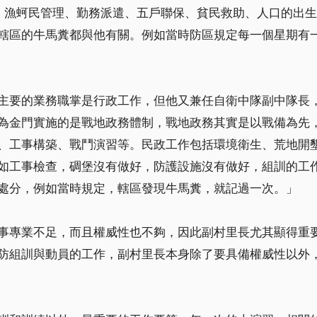
會、漁蚵民管理、勤務派遣、五戶聯保、貧民救助、人口的出
轄區的牛馬糞都與他有關。例如當時防區規定每一個星期有
主要的業務職掌是行政工作，但他又兼任自衛中隊副中隊長
為金門實施的是戰地政務體制，戰地政務其實是以戰備為先
、工事構築、戰鬥演習等。民政工作包括環境衛生、荒地開
如工事檢查，碉堡沒有做好，防護設施沒有做好，組訓的工
處分，例如當時規定，轄區發現牛馬糞，就記過一次。」
事專業不足，而且權威性也不夠，因此副村里長尤其顯得重
防組訓與動員的工作，副村里長本身除了要具備權威性以外