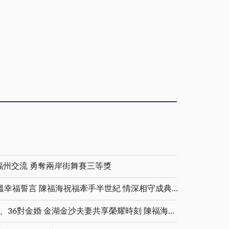
」
福州交流 勇奪兩岸街舞賽三等獎
金鑽婚夫妻重披婚紗 重溫幸福誓言 陳福海祝福牽手半世紀 情深相守成典範
5對白金婚、11對鑽石婚、36對金婚 金湖金沙夫妻共享榮耀時刻 陳福海表揚金鑽婚夫妻 向半世紀相守家庭典範致敬