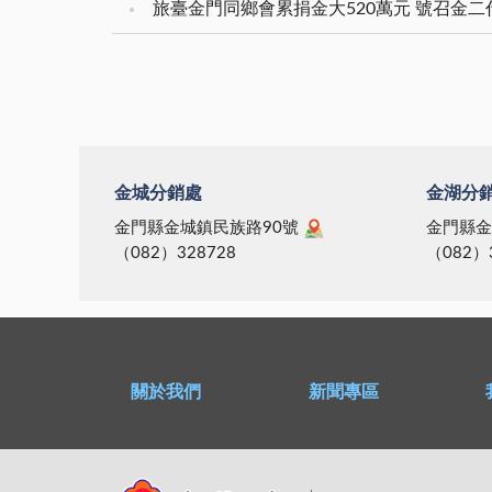
旅臺金門同鄉會累捐金大520萬元 號召金
金城分銷處
金湖分
金門縣金城鎮民族路90號
金門縣金
（082）328728
（082）
關於我們
新聞專區