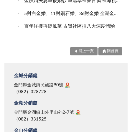
金鑽婚夫妻重披婚紗 重溫幸福誓言 陳福海祝福牽手半世紀 情深相守成典範
5對白金婚、11對鑽石婚、36對金婚 金湖金沙夫妻共享榮耀時刻 陳福海表揚金鑽婚夫妻 向半世紀相守家庭典範致敬
百年洋樓再綻風華 古崗社區推八大深度體驗
回上一頁
回首頁
金城分銷處
金門縣金城鎮民族路90號
（082）328728
金湖分銷處
金門縣金湖鎮山外里山外2-7號
（082）331525
金山分銷處