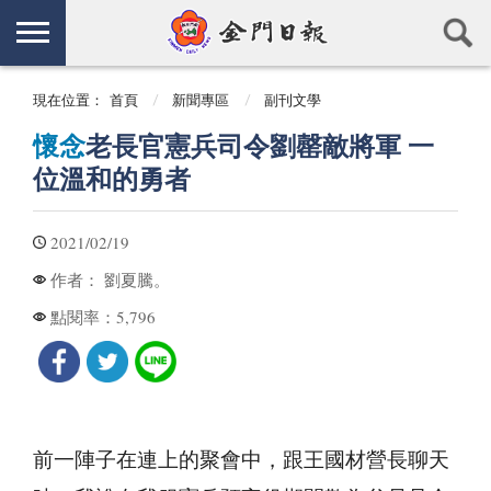
現在位置：
首頁
新聞專區
副刊文學
懷念
老長官憲兵司令劉罄敵將軍 一
位溫和的勇者
2021/02/19
劉夏騰。
作者：
5,796
點閱率：
前一陣子在連上的聚會中，跟王國材營長聊天