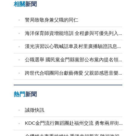
相關
新聞
警局致敬身兼父職的同仁
海洋保育師資增能培訓 全程參與可優先列入到校宣導講師
漢光演習以心戰喊話車及村里廣播驗證訊息傳遞效能
公職選舉 國民黨金門縣黨部公布黨內提名領表、登記起迄日期
跨世代合唱團同台獻藝傳愛 父親節感恩音樂會溫馨登場
熱門
新聞
誠徵快訊
KDC金門流行舞蹈團赴福州交流 勇奪兩岸街舞賽三等獎