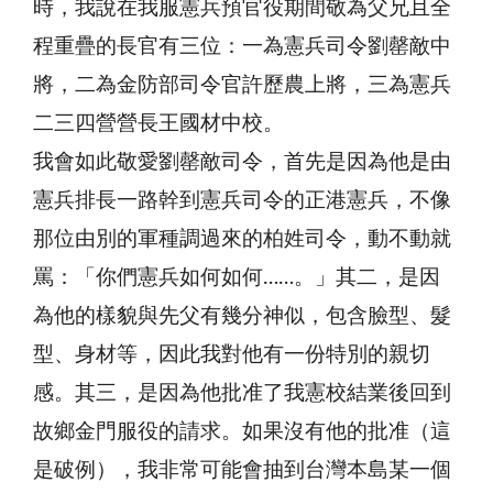
時，我說在我服憲兵預官役期間敬為父兄且全
程重疊的長官有三位：一為憲兵司令劉罄敵中
將，二為金防部司令官許歷農上將，三為憲兵
二三四營營長王國材中校。
我會如此敬愛劉罄敵司令，首先是因為他是由
憲兵排長一路幹到憲兵司令的正港憲兵，不像
那位由別的軍種調過來的柏姓司令，動不動就
罵：「你們憲兵如何如何……。」其二，是因
為他的樣貌與先父有幾分神似，包含臉型、髮
型、身材等，因此我對他有一份特別的親切
感。其三，是因為他批准了我憲校結業後回到
故鄉金門服役的請求。如果沒有他的批准（這
是破例），我非常可能會抽到台灣本島某一個