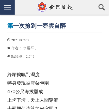
第
一次撿到一壺雲自醉
2021/02/20
李展平 。
作者：
2,747
點閱率：
綠頭鴨嗅到濕度
轉身發現被雲朵包圍
470公尺海拔鑿成
上埤下埤，天上人間穿流
十面埋伏弦箏如何突圍？