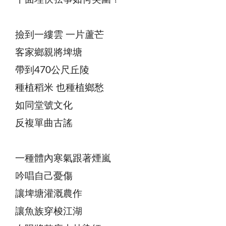
撿到一縷雲 一片蘆芒
客家鄉親將埤塘
帶到470公尺丘陵
種植稻米 也種植鄉愁
如同堂號文化
反複單曲古謠
一種體內寒氣跟著煙嵐
吟唱自己憂傷
讓埤塘灌溉農作
讓魚族穿梭江湖