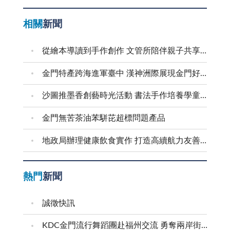
相關
新聞
從繪本導讀到手作創作 文管所陪伴親子共享溫馨時光
金門特產跨海進軍臺中 漢神洲際展現金門好滋味
沙圖推墨香創藝時光活動 書法手作培養學童創意美感
金門無苦茶油苯駢芘超標問題產品
地政局辦理健康飲食實作 打造高續航力友善職場
熱門
新聞
誠徵快訊
KDC金門流行舞蹈團赴福州交流 勇奪兩岸街舞賽三等獎