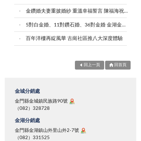
金鑽婚夫妻重披婚紗 重溫幸福誓言 陳福海祝福牽手半世紀 情深相守成典範
5對白金婚、11對鑽石婚、36對金婚 金湖金沙夫妻共享榮耀時刻 陳福海表揚金鑽婚夫妻 向半世紀相守家庭典範致敬
百年洋樓再綻風華 古崗社區推八大深度體驗
回上一頁
回首頁
金城分銷處
金門縣金城鎮民族路90號
（082）328728
金湖分銷處
金門縣金湖鎮山外里山外2-7號
（082）331525