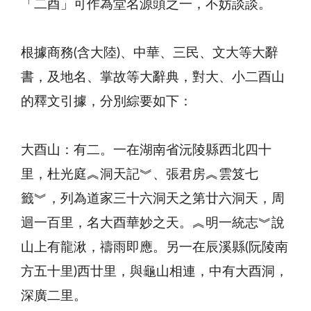
「二酉」可作為堂名源頭之一，不妨談談。
根據商務(含大陸)、中華、三民、文大等大辭
書，及地名、掌故等大辭典，對大、小二酉山
的釋文引據，分別綜要如下：
大酉山：有二。一在湖南省沅陵縣西北四十
里，杜光庭︽洞天記︾、張君房︽雲笈七
籤︾，列為道家三十六洞天之第廿六洞天，周
迴一百里，名大酉華妙之天。︽明一統志︾說
山上有龍湫，禱雨即應。另一在辰溪縣(阮陵南
方五十里)西廿里，與龜山相連，中有大酉洞，
深廣二里。