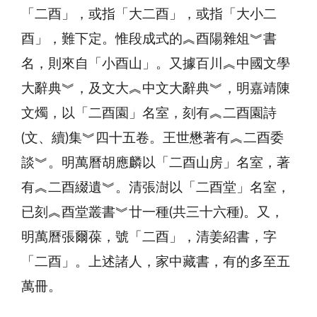
「二酉」，或指「大二酉」，或指「大小二
酉」，難下定。惟段成式的︽酉陽雜俎︾書
名，則來自「小酉山」。又據百川︽中國文學
大辭典︾，及文大︽中文大辭典︾，明嘉靖陳
文燭，以「二酉園」名室，刻有︽二酉園詩
(文、續)集︾四十五卷。王世懋著有︽二酉委
談︾。明萬曆胡應麟以「二酉山房」名室，著
有︽二酉綴遺︾。清張澍以「二酉堂」名室，
已刻︽酉堂叢書︾廿一種(共三十六種)。又，
明萬曆張爾葆，號「二酉」，清姜紹書，字
「二酉」。上述諸人，家中藏書，有的多至五
萬冊。