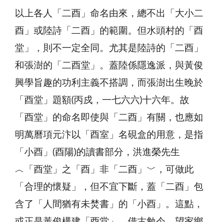
以上各人「二酉」命名由來，總不出「大小二
酉」或陸詩「二酉」的範圍。但水頭村的「酉
堂」，則不一定全同。尤其是陸詩的「二酉」
和張澍的「二酉堂」。蓋陸係隱逸派，與黃俊
興學旨趣的功利主義不搭調，而張澍出生晚於
「酉堂」題額(丙戍，一七六六)十六年。故
「酉堂」的命名即使與「二酉」有關，也應如
明萬曆項元汴以「酉室」名硯盒的用意，是指
「小酉」(酉陽)的讀書部分，洪進榮先生
︿「酉堂」之「酉」非「二酉」﹀，可做此
「合理的懷疑」，但不宜下斷，蓋「二酉」包
含了「人間猶有未焚書」的「小酉」。這點，
或正是黃俊構建「酉堂」，借古勉今，望家鄉