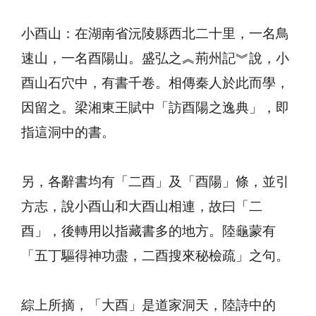
小酉山：在湖南省沅陵縣西北二十里，一名鳥
速山，一名酉陽山。盛弘之︽荊州記︾說，小
酉山石穴中，有書千卷。相傳秦人於此而學，
因留之。梁湘東王賦中「訪酉陽之逸典」，即
指這洞中的書。
另，各辭書均有「二酉」及「酉陽」條，並引
方志，說小酉山和大酉山相連，故曰「二
酉」，後轉用以指藏書多的地方。陸龜蒙有
「五丁驅得神功盡，二酉搜來秘檢疏」之句。
綜上所摘，「大酉」是道家洞天，陸詩中的