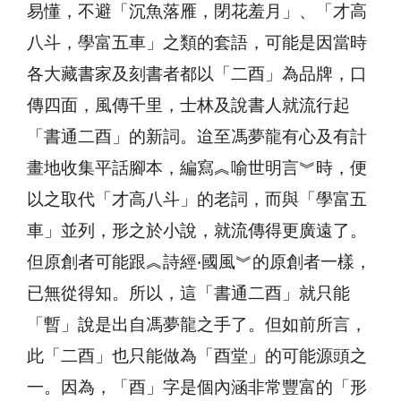
易懂，不避「沉魚落雁，閉花羞月」、「才高
八斗，學富五車」之類的套語，可能是因當時
各大藏書家及刻書者都以「二酉」為品牌，口
傳四面，風傳千里，士林及說書人就流行起
「書通二酉」的新詞。迨至馮夢龍有心及有計
畫地收集平話腳本，編寫︽喻世明言︾時，便
以之取代「才高八斗」的老詞，而與「學富五
車」並列，形之於小說，就流傳得更廣遠了。
但原創者可能跟︽詩經‧國風︾的原創者一樣，
已無從得知。所以，這「書通二酉」就只能
「暫」說是出自馮夢龍之手了。但如前所言，
此「二酉」也只能做為「酉堂」的可能源頭之
一。因為，「酉」字是個內涵非常豐富的「形