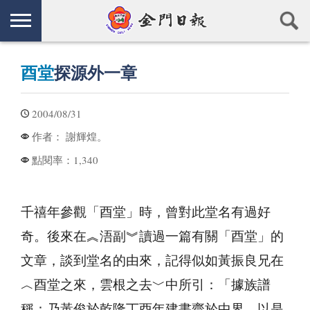
酉堂
探源外一章
2004/08/31
謝輝煌。
作者：
1,340
點閱率：
千禧年參觀「酉堂」時，曾對此堂名有過好
奇。後來在︽浯副︾讀過一篇有關「酉堂」的
文章，談到堂名的由來，記得似如黃振良兄在
︿酉堂之來，雲根之去﹀中所引：「據族譜
稱：乃黃俊於乾隆丁酉年建書齋於中界，以是