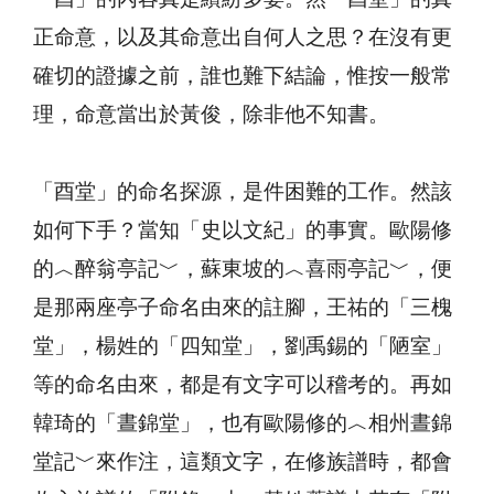
正命意，以及其命意出自何人之思？在沒有更
確切的證據之前，誰也難下結論，惟按一般常
理，命意當出於黃俊，除非他不知書。
「酉堂」的命名探源，是件困難的工作。然該
如何下手？當知「史以文紀」的事實。歐陽修
的︿醉翁亭記﹀，蘇東坡的︿喜雨亭記﹀，便
是那兩座亭子命名由來的註腳，王祐的「三槐
堂」，楊姓的「四知堂」，劉禹錫的「陋室」
等的命名由來，都是有文字可以稽考的。再如
韓琦的「晝錦堂」，也有歐陽修的︿相州晝錦
堂記﹀來作注，這類文字，在修族譜時，都會