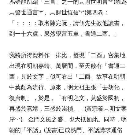
馮夢龍所編「三言」之一的︽喻世明言︾(餘為
︽警世通言︾、︽醒世恆信︾)第四卷：
「：：：：取名陳完阮，請個先生教他讀書，
到一十六歲，果然學富五車，書通二酉。」
我將所得資料作一排比，發現「二酉」密集地
出現在明朝嘉靖、萬曆間，至天啟有「書通二
酉」見於文字，似可看出「二酉」故事在明朝
中葉頗為流行。原來，明太祖主張「去胡化，
復唐制」，於是，「有明之文，莫盛於國初，
再盛於嘉靖，三盛於崇禎。」(黃宗羲︿明文案
序﹀)。金門文風之盛，也大抵如此。同時，明
朝的「平話」(說書)已成熱門、平話講求通俗