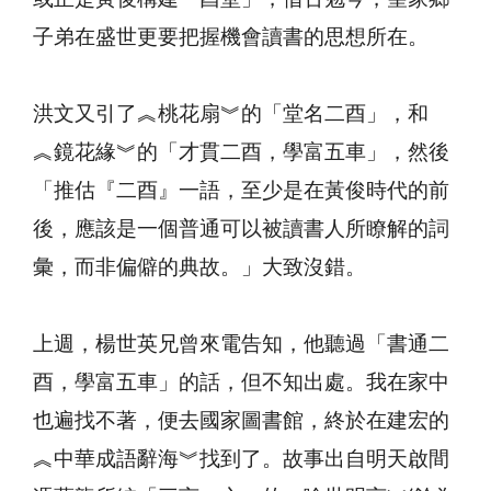
子弟在盛世更要把握機會讀書的思想所在。
洪文又引了︽桃花扇︾的「堂名二酉」，和
︽鏡花緣︾的「才貫二酉，學富五車」，然後
「推估『二酉』一語，至少是在黃俊時代的前
後，應該是一個普通可以被讀書人所瞭解的詞
彙，而非偏僻的典故。」大致沒錯。
上週，楊世英兄曾來電告知，他聽過「書通二
酉，學富五車」的話，但不知出處。我在家中
也遍找不著，便去國家圖書館，終於在建宏的
︽中華成語辭海︾找到了。故事出自明天啟間