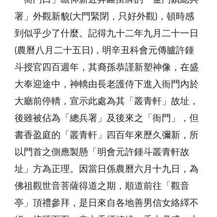
署」外觀新貌(大門緊閉，只好外觀)，頓時感
到似乎少了什麼。記得九十二年九月二十一日
(農曆八月二十五日)，明辛丑科會元傳臚許鍾
斗授官四百週年，其裔孫恭謹新塑神像，在盛
大奉迎途中，神轎由長老護侍下進入衙門內於
大廳前停轎，宣示此處為其「叢青軒」故址，
後雖被佔為「總兵署」及後來之「衙門」，但
書香盈庭的「叢青軒」四百年來歷久彌新，所
以門首之側應製懸「明會元許鍾斗叢青軒故
址」方為正理。因當日係農曆六月十九日，為
佛祖觀世音菩薩得道之期，順道前往「觀音
亭」頂禮參拜，是日來自各地善男信女絡繹不