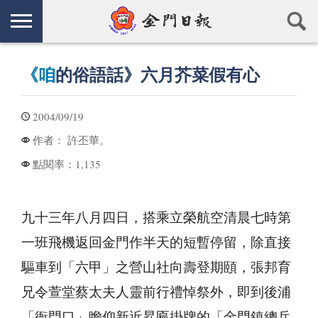
《咱
的俗語話》六月芥菜假有心
2004/09/19
許丕華。
作者：
1,135
點閱率：
九十三年八月四日，搭乘立榮航空清晨七時第
一班飛機返回金門作半天的短暫停留，除直接
驅車到「六甲」之營山社向壽登期頤，張邦育
兄令萱堂蔡太夫人靈前行禮悼祭外，即到後浦
「衙門口」瞻仰新近昇匾掛牌的「金門鎮總兵