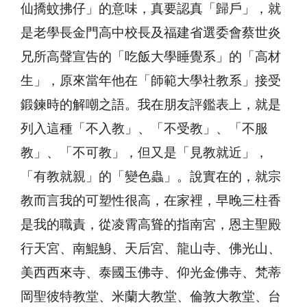
仙撟蚊拂仔」的意味，真要認真「歸戶」，就
是老學長金門高中校長及福建省選委會蔡世炎
兄所高聲宣告的「吃飯大學睡覺系」的「高材
生」，原來當年他在「師範大學社教系」接受
鍛鍊時的解嘲之語。我在朋友評鑑表上，就是
列入這種「不入教」、「不受教」、「不服
教」、「不可教」，但又是「見教就近」，
「有教就親」的「變色蟲」。說實在的，就宗
教而言我的可塑性很高，在家裡，早晚三柱香
是我的職責，從凌霄高聳的指南宮，恩主聖殿
行天宮、南鯤鯓、天后宮、龍山寺、佛光山、
美西西來寺、泰國玉佛寺、仰光金佛寺、梵蒂
岡聖彼特教堂、米蘭大教堂、倫敦大教堂、台