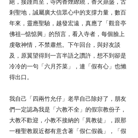
絕，接踵而至，寺內香煙繚繞，香火鼎盛，古
剎聖地，誠屬廣大信眾心中的支撐力量，數百
年來，靈應聖驗，越發宏遠，真應了「觀音亭
佛祖─惦惦興」的預言，看入寺者，每個臉上
虔敬神情，不禁肅然。下午回台，與好友談
及，原翼望得到一言半語之讚許，想不到卻是
冷冷的一句「六月芥菜」，連「假有心」也懶
得出口。
我自己「四兩竹允仔」老早自己除好了，朋友
們一定認為我是「六教不全」的假宗教份子，
大教不歡迎，小教不接納的「異教徒」，跟那
一種聖教親近都有意含著「假仁假義」，「假