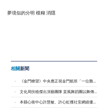
夢境似的分明 模糊 消隱
相關
新聞
《金門瞭望》中央應正視金門航班「一位難求」問題
文化局扶植傑出演藝團隊 棠風舞蹈團以舞傳愛進家扶
本縣心衛中心許慧敏、許心虹獲社安網績優表揚