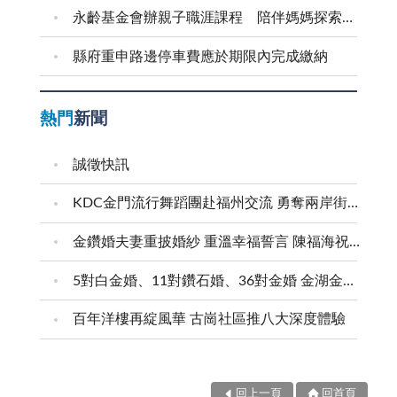
永齡基金會辦親子職涯課程 陪伴媽媽探索自我
縣府重申路邊停車費應於期限內完成繳納
熱門
新聞
誠徵快訊
KDC金門流行舞蹈團赴福州交流 勇奪兩岸街舞賽三等獎
金鑽婚夫妻重披婚紗 重溫幸福誓言 陳福海祝福牽手半世紀 情深相守成典範
5對白金婚、11對鑽石婚、36對金婚 金湖金沙夫妻共享榮耀時刻 陳福海表揚金鑽婚夫妻 向半世紀相守家庭典範致敬
百年洋樓再綻風華 古崗社區推八大深度體驗
回上一頁
回首頁