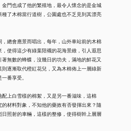
，金門也成了他的繁殖地，最令人懷念的是金城
新種了木棉當行道樹，公園處也不乏見到其漂亮
詞，總會應景而唱出，每年，山外車站前的木棉
來，使得這少有綠葉陪襯的花海景緻，引人遐思
引著無數的蜂蝶，沒幾日的功夫，滿地的鮮花又
葉則逐漸取代橙紅花兒，又為木棉佈上一層綠新
是一番享受。
地配上白雪樣的棉絮，又是另一番滋味，這棉
究的材料對象，不知他的藥效有否發揮出來？隨
烈日照射的車輛，這樣的整修，使得樹幹上層層