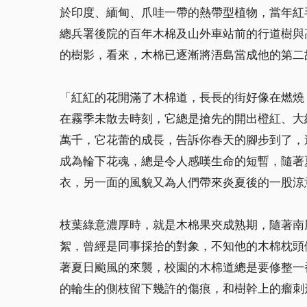
於印度、緬甸、爪哇一帶的熱帶型植物，當年紅
總兵署後院的百年木棉及山外車站前的行道樹與
的樹影，看來，木棉已逐漸將浯島當成他的第二
「紅紅的花開滿了木棉道，長長的街好像在燃燒
在霧季未散去時刻，它總是搶先的開出橙紅、大
萬千，它花蕾的成長，告訴你春天的腳步到了，
成為輪下花魂，總是令人感嘆生命的短暫，隨著
衣，另一面的風貌又為人們帶來炎夏後的一股涼
枝葉綠意濃厚時，就是木棉果夾成熟期，隨著南
絮，曾經是同事採拾的對象，不知他的木棉枕頭
著夏日颱風的來襲，校園的木棉道總是要修整一
的輪生的側枝留下幾許的傷痕，和樹幹上的瘤刺