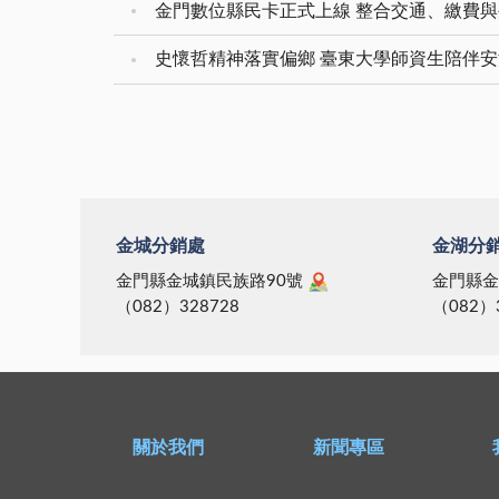
金門數位縣民卡正式上線 整合交通、繳費與
史懷哲精神落實偏鄉 臺東大學師資生陪伴
金城分銷處
金湖分
金門縣金城鎮民族路90號
金門縣金
（082）328728
（082）
關於我們
新聞專區