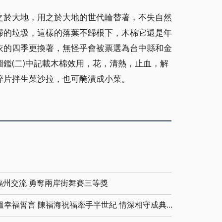
之於大地，用之於大地的世代輪替著，不失自然
掃的垃圾，這樣的落葉不歸根下，木棉它還是年
衣的四季更換著，無怪乎會被票選為台中縣和金
鑑(二)中記載木棉效用，花，清熱，止血，解
碎片拌生菜沙拉，也可醃漬成小菜。
福州交流 勇奪兩岸街舞賽三等獎
金鑽婚夫妻重披婚紗 重溫幸福誓言 陳福海祝福牽手半世紀 情深相守成典範