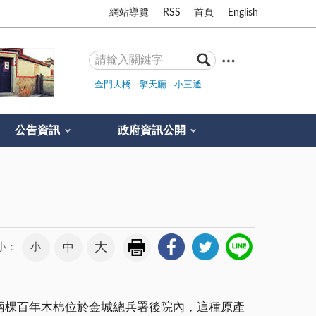
網站導覽
RSS
首頁
English
金門大橋
擎天廳
小三通
公告資訊
政府資訊公開
大
小
中
小：
兩棵百年木棉位於金城總兵署後院內，這種原產