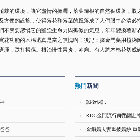
植栽的環境，讓它盡情的揮灑，落葉歸根的自然循環著，取
及方便的設施，使得落花和落葉的飄落成了人們眼中必清必
們不禁要感慨它的堅強生命力與孤傲的氣息，年年變換著新
賞花功能的木棉還真是當之無愧啊！後記：據金門藥用植物圖
瘡腫，跌打損傷。根治慢性胃炎，赤痢。有人將木棉花切成
熱門
新聞
神
誠徵快訊
KDC金門流行舞蹈團赴
愛爸爸