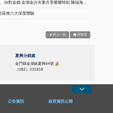
5對白金婚、11對鑽石婚、36對金婚 金湖金沙夫妻共享榮耀時刻 陳福海表揚金鑽婚夫妻 向半世紀相守家庭典範致敬
社區推八大深度體驗
回上一頁
回首頁
夏興分銷處
金門縣金湖鎮夏興84號
（082）331818
公告資訊
政府資訊公開