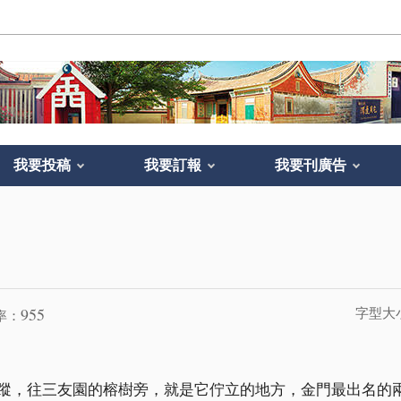
我要投稿
我要訂報
我要刊廣告
955
字型大
率：
蹤，往三友園的榕樹旁，就是它佇立的地方，金門最出名的