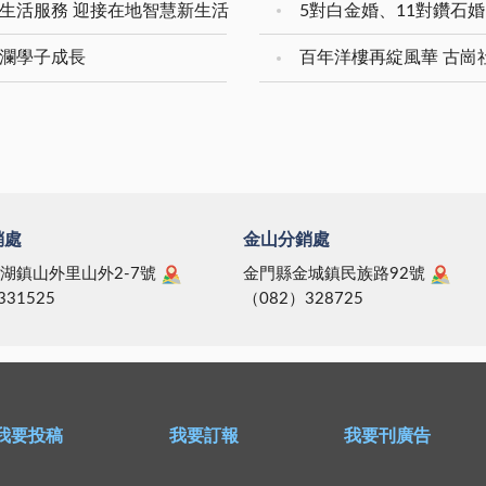
生活服務 迎接在地智慧新生活
安瀾學子成長
百年洋樓再綻風華 古崗
銷處
金山分銷處
湖鎮山外里山外2-7號
金門縣金城鎮民族路92號
331525
（082）328725
我要投稿
我要訂報
我要刊廣告