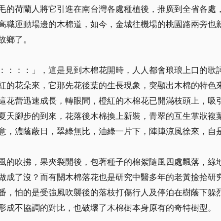
毛的荷蘭人將它引進在南台灣各處種植後，推廣到全省各處
高職運動場邊的木棉道，如今，金城往機場的桃園路兩旁也
故鄉了。
：：：：」，這是見到木棉花開時，人人都會琅琅上口的歌
紅的花朵來，它那先花後葉的生長現象，突顯出木棉的特色
這花蕾迅速成長，轉眼間，橙紅的木棉花已開滿枝頭上，吸
夏天腳步的到來，花落後木棉換上新裝，青翠的互生掌狀複
意，濃蔭蔽日，翠綠無比，油綠一片下，陣陣涼風徐來，自
風的吹拂，果夾裂開後，包著種子的棉絮隨風四處飄落，綠
做成了沒？而有關木棉落花也是研究中醫多年的老黃撿拾研
番，怕的是受強風吹襲後的落枝打傷行人及停泊在樹蔭下躲
形成不協調的對比，也破壞了木棉樹本身原有的奇特樹型。