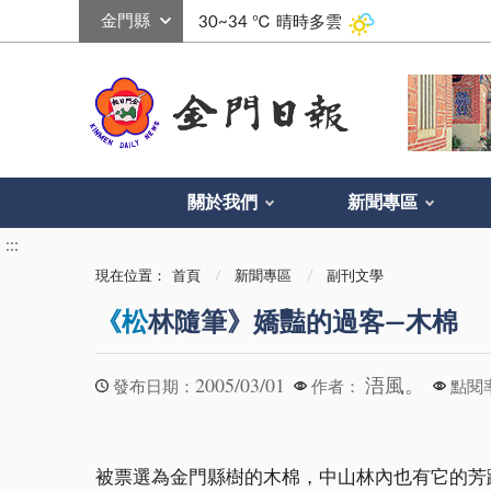
:::
30~34 ℃
晴時多雲
關於我們
新聞專區
:::
現在位置：
首頁
新聞專區
副刊文學
《松
林隨筆》嬌豔的過客—木棉
2005/03/01
浯風。
發布日期：
作者：
點閱
被票選為金門縣樹的木棉，中山林內也有它的芳