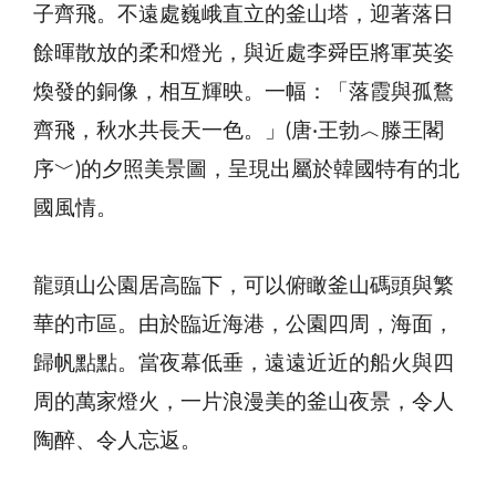
子齊飛。不遠處巍峨直立的釜山塔，迎著落日
餘暉散放的柔和燈光，與近處李舜臣將軍英姿
煥發的銅像，相互輝映。一幅：「落霞與孤鶩
齊飛，秋水共長天一色。」(唐‧王勃︿滕王閣
序﹀)的夕照美景圖，呈現出屬於韓國特有的北
國風情。
龍頭山公園居高臨下，可以俯瞰釜山碼頭與繁
華的市區。由於臨近海港，公園四周，海面，
歸帆點點。當夜幕低垂，遠遠近近的船火與四
周的萬家燈火，一片浪漫美的釜山夜景，令人
陶醉、令人忘返。