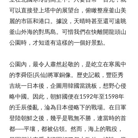
可以直接登上塔中的展望台，俯瞰整座釜山美
麗的市區和港口。據說，天晴時甚至還可遠眺
釜山外海的對馬島。可惜我們在快離開龍頭山
公園時，才知道有這樣的一個好景點。
公園內，最令人肅然起敬的，是屹立在寒風中
的李舜臣(兵仙)將軍銅像。歷史記載，豐臣秀
吉統一日本後，企圖用韓國當跳板，想野心侵
略中國。因此，朝鮮國便在1592年至1598年
的壬辰倭亂，淪為日本侵略下的戰場。在日軍
登陸朝鮮之後，幾乎是戰無不勝，連當時的首
都──平壤，都被佔領。然而，海上的戰役，