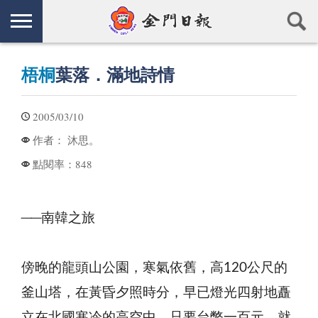
梧桐
葉落．滿地詩情
2005/03/10
沐思。
作者：
848
點閱率：
──南韓之旅
傍晚的龍頭山公園，寒氣依舊，高120公尺的
釜山塔，在黃昏夕照時分，早已燈光四射地矗
立在北國寒冷的高空中。只要台幣一百元，就