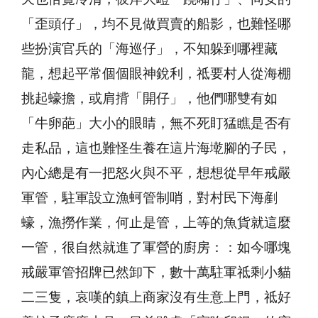
「歪頭仔」，均不見做買賣的船影，也難怪哪
些扮演官兵的「海巡仔」，不知躲到哪裡藏
龍，想起平常個個眼神銳利，祗要村人從海棚
挑起蠔擔，或肩揹「開仔」，他們哪雙有如
「牛卵葩」大小的眼睛，無不死盯猛瞧是否有
走私品，這也難怪生養在這片海墘腳的子民，
內心總是有一把怒火與不平，想想從早年戒嚴
軍管，駐軍設立漁蚵管制哨，對村民下海剷
蠔，漁撈作業，何止是管，上等的魚貨就這麼
一管，很自然就進了軍營的廚房：：如今哪塊
戒嚴軍管招牌已然卸下，數十萬駐軍祗剩小貓
二三隻，哀嘆的鎮上商家沒有生意上門，祗好