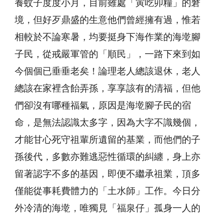
養蚊子度度小月，目前雖處「寅吃卯糧」的窘
境，但好歹鼎盛的生意他們曾經擁有過，惟若
相較於不論寒暑，均要挺身下海作業的海墘腳
子民，從戒嚴軍管的「順民」，一路下來到如
今個個已垂垂老矣！論理老人總該退休，老人
總該在家裡含飴弄孫，享享該有的清福，但他
們卻沒有哪種福氣，原因是海墘腳子民的宿
命，是無法認識太多字，因為大字不識幾個，
才能甘心死守祖輩所遺留的基業，而他們的子
孫後代，多數亦難逃惡性循環的糾纏，身上亦
留著認字不多的基因，即便不繼承祖業，頂多
僅能從事耗費體力的「土水師」工作。今日分
外冷清的海墘，唯獨見「福泉仔」孤身一人的