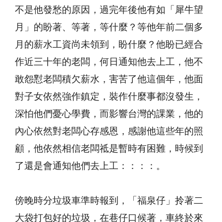
不是他發愁的原因，過完年後他有如「犀牛望
月」的盼著、等著，等什麼？等他年前二個多
月的薪水工資尚未領到，盼什麼？他盼已經合
作近三十年的老闆，何日通知他去上工，他不
敢怨懟老闆積欠薪水，害苦了他這個年，他面
對子女依然強作鎮定，裝作什麼事都沒發生，
深怕他們憂心學費，而影響台灣的課業，他的
內心依然對老闆心存感恩，感謝他這些年的照
顧，他依然相信老闆祗是暫時有困難，時候到
了還是會通知他們去上工：：：：。
傍晚時分垃圾車準時報到，「福泉仔」拎著二
大袋打包好的垃圾，在巷仔口候著，車終於來