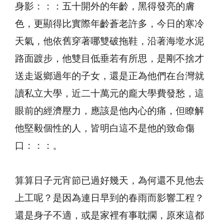
身影：：：五十開外的年齡，黑得發亮的膚
色，更顯得比實際年齡蒼老許多，今日的寒冷
天氣，他依舊穿著哪雙破拖鞋，沿著海墘水泥
路面踱步，他雙目低垂若有所思，是剛不捨才
送走返鄉過年的子女，還是正為他們在台灣就
讀私立大學，近二十萬元的龐大學費發愁，這
眼前的經濟壓力，應該是他內心的痛，但瞭解
他堅毅個性的人，皆明白這不是他的致命傷
口：：：。
算算日子元宵節已過好幾天，為何還不見他去
上工呢？是因為連日早到的春雨而影響工程？
還是身子不適，或是家裡有事耽擱，原來這都