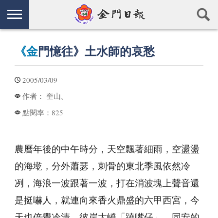
《金
門憶往》土水師的哀愁
2005/03/09
奎山。
作者：
825
點閱率：
農曆年後的中午時分，天空飄著細雨，空盪盪
的海墘，分外蕭瑟，刺骨的東北季風依然冷
冽，海浪一波跟著一波，打在消波塊上聲音還
是挺嚇人，就連向來香火鼎盛的六甲西宮，今
天也倍覺冷清，彼岸大嶝「蹺嘴仔」、同安的