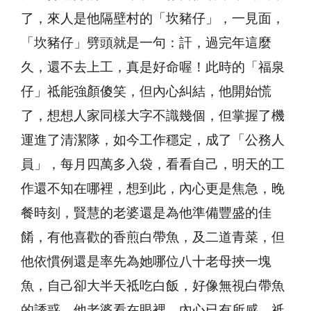
了，來人是他隔壁村的「坎豬仔」，一見面，
「坎豬仔」劈頭就是一句：訐，過完年這麼
久，還不去上工，真是好命喔！此時的「福泉
仔」祗能強顏傻笑，但內心糾結，他開始慌
了，想想人家同樣大字不識幾個，但掌握了機
運進了清潔隊，如今工作穩定，成了「公務人
員」，每月四萬多入袋，看看自己，明天的工
作還不知在哪裡，想到此，內心更是焦急，晚
餐時刻，賢慧的老婆還是為他準備豐盛的佳
餚，有他喜歡的香煎白帶魚，及二道青菜，但
他依慣例還是率先為她哪位八十老母挾一塊
魚，自己卻大半天祗吃白飯，好像無視白帶魚
的誘惑，他老婆看在眼裡，內心已有所感，祗