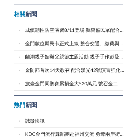
相關
新聞
城鎮韌性防空演習8/11登場 縣警籲民眾配合疏散避難
金門數位縣民卡正式上線 整合交通、繳費與生活服務 迎接在地智慧新生活
蘭湖親子館辦父親節主題活動 親子手作獻愛爸爸
金防部首次14天教召 配合漢光42號演習強化防衛戰力
旅臺金門同鄉會累捐金大520萬元 號召金二代金三代返鄉求學
熱門
新聞
誠徵快訊
KDC金門流行舞蹈團赴福州交流 勇奪兩岸街舞賽三等獎