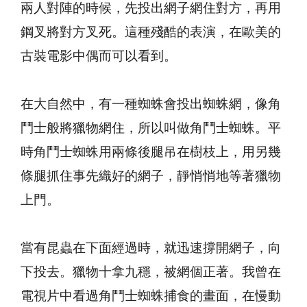
兩人對陣的時候，先投出網子網住對方，再用
鋼叉將對方叉死。這種殘酷的表演，在歐美的
古裝電影中偶而可以看到。
在大自然中，有一種蜘蛛會投出蜘蛛網，像角
鬥士般將獵物網住，所以叫做角鬥士蜘蛛。平
時角鬥士蜘蛛用兩條後腿吊在樹枝上，用另幾
條腿抓住事先織好的網子，靜悄悄地等著獵物
上門。
當有昆蟲在下面經過時，就迅速撐開網子，向
下投去。獵物十拿九穩，被網個正著。我曾在
電視片中看過角鬥士蜘蛛捕食的畫面，在慢動