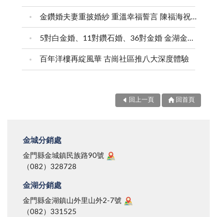
金鑽婚夫妻重披婚紗 重溫幸福誓言 陳福海祝福牽手半世紀 情深相守成典範
5對白金婚、11對鑽石婚、36對金婚 金湖金沙夫妻共享榮耀時刻 陳福海表揚金鑽婚夫妻 向半世紀相守家庭典範致敬
百年洋樓再綻風華 古崗社區推八大深度體驗
回上一頁
回首頁
金城分銷處
金門縣金城鎮民族路90號
（082）328728
金湖分銷處
金門縣金湖鎮山外里山外2-7號
（082）331525