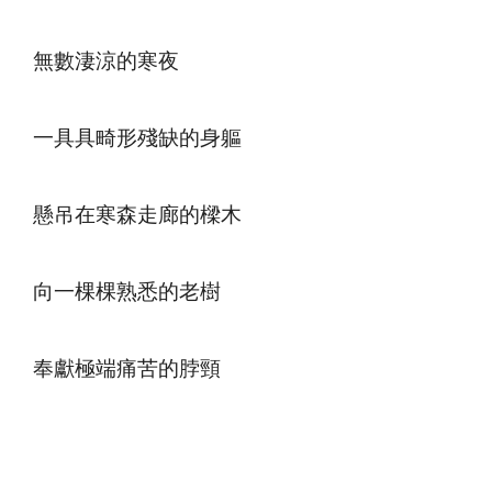
無數淒涼的寒夜
一具具畸形殘缺的身軀
懸吊在寒森走廊的樑木
向一棵棵熟悉的老樹
奉獻極端痛苦的脖頸