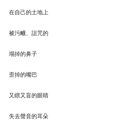
在自己的土地上
被污衊、詛咒的
塌掉的鼻子
歪掉的嘴巴
又瞎又盲的眼睛
失去聲音的耳朵