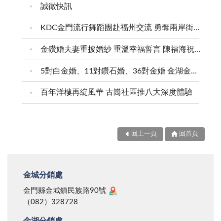
誠徵快訊
KDC金門流行舞蹈團赴福州交流 勇奪兩岸街舞賽三等獎
金鑽婚夫妻重披婚紗 重溫幸福誓言 陳福海祝福牽手半世紀 情深相守成典範
5對白金婚、11對鑽石婚、36對金婚 金湖金沙夫妻共享榮耀時刻 陳福海表揚金鑽婚夫妻 向半世紀相守家庭典範致敬
百年洋樓再綻風華 古崗社區推八大深度體驗
回上一頁
回首頁
金城分銷處
金門縣金城鎮民族路90號
（082）328728
金湖分銷處