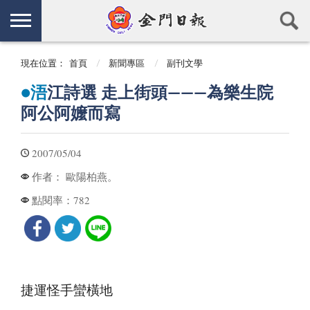
現在位置：
首頁
新聞專區
副刊文學
●浯
江詩選 走上街頭———為樂生院
阿公阿嬤而寫
2007/05/04
歐陽柏燕。
作者：
782
點閱率：
捷運怪手蠻橫地