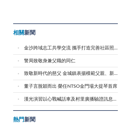
相關
新聞
金沙跨域志工共學交流 攜手打造完善社區照顧網絡
警局致敬身兼父職的同仁
致敬新時代的慈父 金城鎮表揚模範父親、新好爸爸
董子言脫穎而出 榮任NTSO金門場大提琴首席
漢光演習以心戰喊話車及村里廣播驗證訊息傳遞效能
熱門
新聞