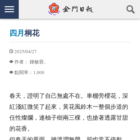
四月
桐花
2025/04/27
鍾敏蓉。
作者：
1,000
點閱率：
春天，證明了自己無處不在。車棚旁櫻花，深
紅淺紅微笑了起來，黃花風鈴木一整個步道的
任性燦爛，連柚子樹兩三棵，也搶著透露甘甜
的花香。
但春天的風雨，雖溫潤無聲，卻也常不停歇。