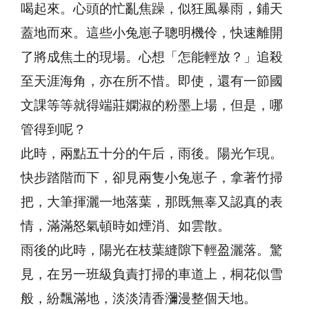
喝起來。心頭的忙亂焦躁，似狂風暴雨，鋪天
蓋地而來。這些小兔崽子聰明機伶，快速離開
了將成焦土的現場。心想「怎能輕放？」追殺
至天涯海角，亦在所不惜。即使，還有一節國
文課等等就得端莊嫻淑的粉墨上場，但是，哪
管得到呢？
此時，兩點五十分的午后，雨後。陽光乍現。
快步踏階而下，卻見兩隻小兔崽子，拿著竹掃
把，大筆揮灑一地落葉，那既無辜又認真的表
情，滿滿怒氣頓時如煙消、如雲散。
雨後的此時，陽光在枝葉縫隙下輕盈灑落。驚
見，在另一班級負責打掃的車道上，桐花似雪
般，紛飄滿地，淡淡清香瀰漫整個天地。