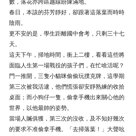
數，落花亦跨區越線紛陳滿地。
春日，本該的芬芳靜好，卻跟著這落葉而時時
陰雨。
更不安的是，學生距離國中會考，只剩三十七
天。
這天下午，掃地時間，衝上二樓，看看這些將
面臨人生第一場戰役的孩子們，在忙啥活呢？
門一推開，三隻小貓咪偷偷玩撲克牌，這學期
第三次被我活逮，他們慌張卻安靜熟練的收拾
桌面；而小狗仔一隻，偷拿手機出來關心他的
世界，以他最帥的姿勢。
當場人贓俱獲，第三次的沒收，及不知好幾次
的要求不准偷拿手機。「去掃落葉！」大聲吆