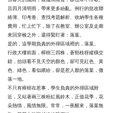
且四月清明雨，帶來更多紛亂。例行的批改聯
絡簿、印考卷、查找考題解析、收納學生各種
費用，忙上忙下，除了在教室、辦公室及走廊
來回穿梭之外，還得緊盯著：落葉。
是的，這學期負責的外掃區域裡的，落葉。
行政大樓前面，樟樹三四株，蒼勁枝枒縱橫交
錯，抬頭看不見天空的顏色，卻可見紅色、黃
色、綠色，看似繽紛，卻是惹人厭的落葉，撒
落一地。
不只有樟樹在惹事，學生負責的外掃區域附
近，又站著兩三株粉紅風鈴木，正值花季，花
朵熱情，風情無限。常常，一夜醒來，落葉無