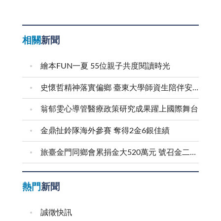
相關
新聞
繪本FUN一夏 55位親子共度閱讀時光
史懷哲精神落實偏鄉 臺東大學師資生陪伴安瀾學子成長
翁郁雯心導管醫療政策研究成果躍上國際舞台
金鼎扯鈴隊海外參賽 奪得2金6銀佳績
旅臺金門同鄉會累捐金大520萬元 號召金二代金三代返鄉求學
熱門
新聞
誠徵快訊