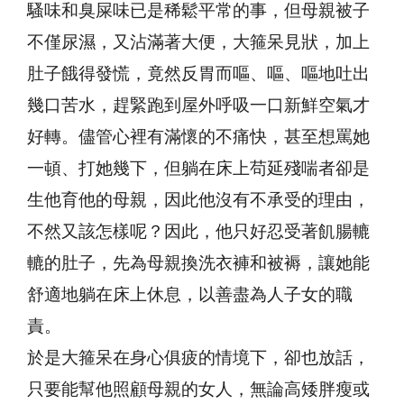
騷味和臭屎味已是稀鬆平常的事，但母親被子
不僅尿濕，又沾滿著大便，大箍呆見狀，加上
肚子餓得發慌，竟然反胃而嘔、嘔、嘔地吐出
幾口苦水，趕緊跑到屋外呼吸一口新鮮空氣才
好轉。儘管心裡有滿懷的不痛快，甚至想罵她
一頓、打她幾下，但躺在床上苟延殘喘者卻是
生他育他的母親，因此他沒有不承受的理由，
不然又該怎樣呢？因此，他只好忍受著飢腸轆
轆的肚子，先為母親換洗衣褲和被褥，讓她能
舒適地躺在床上休息，以善盡為人子女的職
責。
於是大箍呆在身心俱疲的情境下，卻也放話，
只要能幫他照顧母親的女人，無論高矮胖瘦或