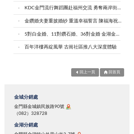
KDC金門流行舞蹈團赴福州交流 勇奪兩岸街舞賽三等獎
金鑽婚夫妻重披婚紗 重溫幸福誓言 陳福海祝福牽手半世紀 情深相守成典範
5對白金婚、11對鑽石婚、36對金婚 金湖金沙夫妻共享榮耀時刻 陳福海表揚金鑽婚夫妻 向半世紀相守家庭典範致敬
百年洋樓再綻風華 古崗社區推八大深度體驗
回上一頁
回首頁
金城分銷處
金門縣金城鎮民族路90號
（082）328728
金湖分銷處