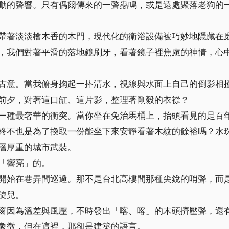
動的聲響。只有偶爾傳來的一聲蟲鳴，或是遠處聚落老狗的
帶著淡淡檜木香的木門，現代化的衛浴設備被巧妙地隱藏在
，我們對著平滑的落地鏡刷牙，看著鏡子裡焦慮的神情，心
古意。當我俯身掬起一捧清水，視線與水面上自己的倒影相
前夕，對著這口缸、這片影，整理著剛毅的衣襟？
一種最奢華的衝突。當你坐在免治馬桶上，抬頭看見的是百
終不也是為了換取一份能坐下來安靜看著木紋的餘裕嗎？水
層厚重的城市武裝。
「響亮」的。
開始在巷弄間巡邏。那不是台北高樓間那種尖銳的哨聲，而
旋兒。
窗因為溫差與風壓，不時發出「喀、喀」的木頭擠壓聲，還
象徵，但在這裡，那卻是建築的語言。