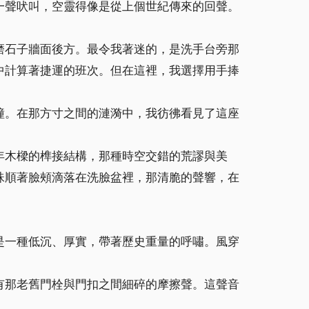
一聲吠叫，空靈得像是從上個世紀傳來的回聲。
磨石子牆面後方。最令我著迷的，是洗手台旁那
中計算著捷運的班次。但在這裡，我選擇用手捧
撞。在那方寸之間的漣漪中，我彷彿看見了這座
年木樑的榫接結構，那種時空交錯的荒謬與美
珠順著臉頰滴落在洗臉盆裡，那清脆的聲響，在
是一種低沉、厚實，帶著歷史重量的呼嘯。風穿
有那老舊門栓與門扣之間細碎的摩擦聲。這聲音