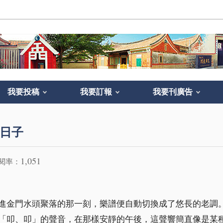
我要投稿
我要訂報
我要刊廣告
日子
1,051
閱率：
進金門水頭聚落的那一刻，樂譜便自動切換成了悠長的老調
「叩、叩」的聲音，在那樣安靜的午後，這聲響簡直像是某