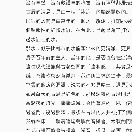
沒有車聲、沒有救護車的鳴笛、沒有隔壁鄰居走
古厝的清晨，是由一種「冰涼」的觸感開啟的。
民宿的房間是由當年的「廂房」改建，推開那扇
個裝飾性的紅陶水缸。在台北，早起是為了打仗
起水缸裡的水。
那水，似乎比都市的水龍頭出來的更清澈、更具
房子百年前的主人。當年的他，是否也曾在出洋
這種現代設施與古老空間的「違和感」，其實是
感，會讓你突然意識到：我們所追求的進步，最
空靈的廂房內迴盪，洗去的不知是塵土，還是那
如果白天的古厝是紅色的，那麼深夜的古厝則是
當聚落的燈光一盞盞熄滅，金門著名的「風」便
過隘門，繞過照牆，最後在古厝的天井裡打了個
我躺在床上，聽著這場島嶼的音樂會。木製的門
在都市裡可能會被視為「噪音」或是「老舊」的