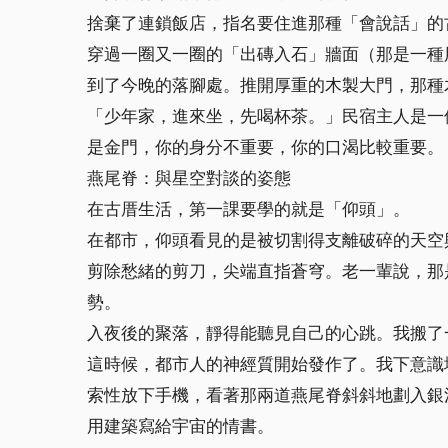
捨棄了連鎖飯店，指名要住進那種「會說話」的
穿過一圈又一圈的「出磚入石」牆面（那是一種
到了今晚的落腳處。推開厚重的木製大門，那種
「少年家，進來坐，先喝杯茶。」民宿主人是一
是金門，你的身分不重要，你的口渴比較重要。
燕尾脊：與星空對談的姿態
在古厝生活，第一課要學的就是「仰頭」。
在都市，仰頭看見的是被切割得支離破碎的天空
剪除愁緒的剪刀，尖端直指蒼穹。老一輩說，那
勢。
入夜後的聚落，靜得能聽見自己的心跳。我搬了
這時候，都市人的神經質開始發作了。我下意識
索性放下手機，看著那兩道燕尾脊斜斜地劃入銀
用建築寫給宇宙的情書。