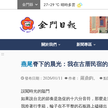
:::
27~29 ℃
晴時多雲
關於我們
新聞專區
:::
燕尾
脊下的晨光：我在古厝民宿的
2026/01/11
羅鼎鈞。
發布日期：
作者：
點
誤闖時光的隘門
如果說台北的節奏是急促的十六分音符，那麼走
我拎著行李箱，輪子在不平整的石板路上磕碰出