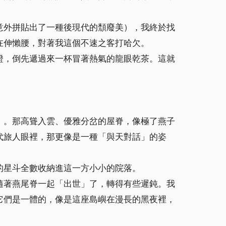
意外拼貼出了一種後現代的頹廢美），我終於找
在伸懶腰，對著我這個不速之客打哈欠。
證，倒先遞過來一杯冒著熱氣的龍眼乾茶。這就
」。那高聳入雲、優雅分岔的屋脊，像極了燕子
代旅人眼裡，那更像是一種「與天對話」的姿
的星斗全數收納進這一方小小的院落。
隨著燕尾脊一起「出世」了，轉得有些遲鈍。我
它們是一體的，像是這座島嶼在漫長的黑夜裡，