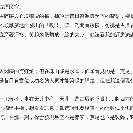
古厝民宿。
用碎磚與石塊砌成的牆，據說是昔日資源匱乏下的智慧，卻
木頭摩擦地面發出的「嘎吱」聲，沉悶而緩慢，彷彿是古厝
位穿著汗衫、笑起來眼睛成一線的大叔。他沒看我的訂房憑
與閃爍的霓虹燈；但在珠山或是水頭，仰頭看見的是「燕尾
是昔日有官位或功名的人家才能築起的輝煌，但在我這個現
一把竹椅，坐在天井中心。天井，是古厝的呼吸孔，將四方
地掏出手機，想看看訊息，卻驚訝地發現這裡的信號似乎也
河。在那一刻，你會發現星空不是背景，燕尾也不是裝飾，