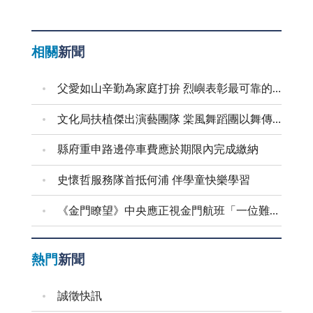
相關
新聞
父愛如山辛勤為家庭打拚 烈嶼表彰最可靠的父親
文化局扶植傑出演藝團隊 棠風舞蹈團以舞傳愛進家扶
縣府重申路邊停車費應於期限內完成繳納
史懷哲服務隊首抵何浦 伴學童快樂學習
《金門瞭望》中央應正視金門航班「一位難求」問題
熱門
新聞
誠徵快訊