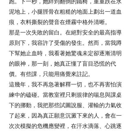
跑。下一秒，她絆到翻倒的鐵椅，重重跌在水
泥地上，小腿脛骨在粗糙的地面上劃出一道血
痕，衣料撕裂的聲音在煙霧中格外清晰。
那是一次失敗的留白。在絕對安全的最高指導
原則下，我容許了受傷的發生。然而，當我蹲
下幫她止血時，我看著她驚魂未定卻逐漸清明
的眼神，那一刻，她真正懂了盲目恐慌的代
價。有些課，只能用痛覺來註記。
這幾年，我不再急著解釋一切，也不再害怕演
練中的磕碰。當教室裡只剩規律的喘息與課桌
下的挪動，我把那些試圖說服、灌輸的力氣收
了起來，因為真正願意沉澱下來的人，會在一
次次模擬的危機應變裡，在汗水滴落、心跳逐