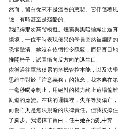
然而，留白從來不是溫吞的慈悲。它伴隨著風
險，有時甚至是殘酷的。
我記得那次高階模擬。煙霧與黑暗編織出逼真
絕境，一位平時表現優異的學員突然被幽閉的
恐懼擊潰。她沒有依循指令隱蔽，而是盲目地
推開椅子，試圖衝向反方向的逃生口。
依循過往軍旅積累的危機管控本能，以及法學
思維中對於「注意義務」的執念，我本應在第
一毫秒喝令制止，用絕對的權力終止這場偏離
軌道的應變。在我的邏輯裡，失序等於傷亡，
而傷亡則是無法規避的法律責任。但我按捺住
了腳步。我選擇了留白，任由她在混亂中奔