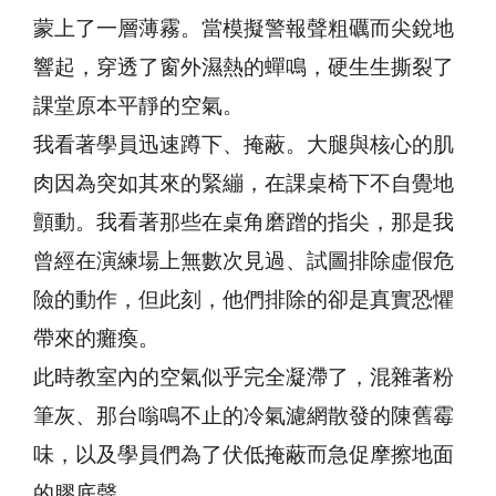
蒙上了一層薄霧。當模擬警報聲粗礪而尖銳地
響起，穿透了窗外濕熱的蟬鳴，硬生生撕裂了
課堂原本平靜的空氣。
我看著學員迅速蹲下、掩蔽。大腿與核心的肌
肉因為突如其來的緊繃，在課桌椅下不自覺地
顫動。我看著那些在桌角磨蹭的指尖，那是我
曾經在演練場上無數次見過、試圖排除虛假危
險的動作，但此刻，他們排除的卻是真實恐懼
帶來的癱瘓。
此時教室內的空氣似乎完全凝滯了，混雜著粉
筆灰、那台嗡鳴不止的冷氣濾網散發的陳舊霉
味，以及學員們為了伏低掩蔽而急促摩擦地面
的膠底聲。