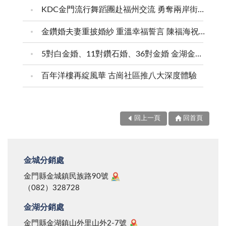
KDC金門流行舞蹈團赴福州交流 勇奪兩岸街舞賽三等獎
金鑽婚夫妻重披婚紗 重溫幸福誓言 陳福海祝福牽手半世紀 情深相守成典範
5對白金婚、11對鑽石婚、36對金婚 金湖金沙夫妻共享榮耀時刻 陳福海表揚金鑽婚夫妻 向半世紀相守家庭典範致敬
百年洋樓再綻風華 古崗社區推八大深度體驗
回上一頁
回首頁
金城分銷處
金門縣金城鎮民族路90號
（082）328728
金湖分銷處
金門縣金湖鎮山外里山外2-7號