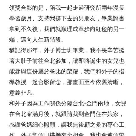
領獎合影的是，陪我一起走過研究所兩年漫長
學習歲月、支持我撐下去的男朋友，畢業證書
拿到不久後，我們就順理成章步向紅毯的另一
端，邁向人生新階段。
猶記得那年，外子博士班畢業，我不畏辛苦挺
著大肚子前往台北參加，讓即將誕生的女兒也
能參與這份屬於爸比的榮耀，我們和外子的指
導教授一起合影留念，那畫面至今依舊清晰，
意義非凡。
和外子因為工作關係分隔台北-金門兩地，女兒
在台北家滿月後，就跟隨我到金門住在娘家，
感謝爸媽細心照顧，讓我無後顧之憂的專心工
作。外子常假日搭機來金相會，我也會連假帶