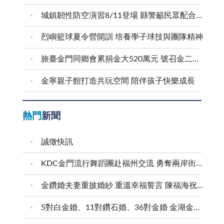
城鎮韌性防空演習8/11登場 縣警籲民眾配合疏散避難
烈嶼籃球夏令營開訓 培養學子球技與團隊精神
旅臺金門同鄉會累捐金大520萬元 號召金二代金三代返鄉求學
金寧親子館打造共玩空間 陪伴孩子快樂成長
熱門
新聞
誠徵快訊
KDC金門流行舞蹈團赴福州交流 勇奪兩岸街舞賽三等獎
金鑽婚夫妻重披婚紗 重溫幸福誓言 陳福海祝福牽手半世紀 情深相守成典範
5對白金婚、11對鑽石婚、36對金婚 金湖金沙夫妻共享榮耀時刻 陳福海表揚金鑽婚夫妻 向半世紀相守家庭典範致敬