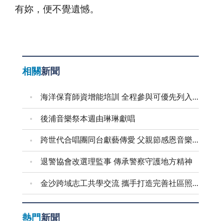
有妳，便不覺遺憾。
相關
新聞
海洋保育師資增能培訓 全程參與可優先列入到校宣導講師
後浦音樂祭本週由琳琳獻唱
跨世代合唱團同台獻藝傳愛 父親節感恩音樂會溫馨登場
退警協會改選理監事 傳承警察守護地方精神
金沙跨域志工共學交流 攜手打造完善社區照顧網絡
熱門
新聞