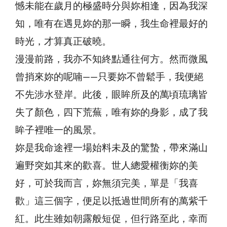
憾未能在歲月的極盛時分與妳相逢，因為我深
知，唯有在遇見妳的那一瞬，我生命裡最好的
時光，才算真正破曉。
漫漫前路，我亦不知終點通往何方。然而微風
曾捎來妳的呢喃——只要妳不曾鬆手，我便絕
不先涉水登岸。此後，眼眸所及的萬頃琉璃皆
失了顏色，四下荒蕪，唯有妳的身影，成了我
眸子裡唯一的風景。
妳是我命途裡一場始料未及的驚蟄，帶來滿山
遍野突如其來的歡喜。世人總愛權衡妳的美
好，可於我而言，妳無須完美，單是「我喜
歡」這三個字，便足以抵過世間所有的萬紫千
紅。此生雖如朝露般短促，但行路至此，幸而