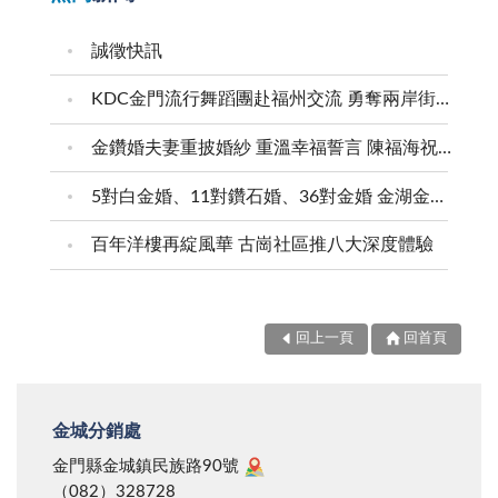
誠徵快訊
KDC金門流行舞蹈團赴福州交流 勇奪兩岸街舞賽三等獎
金鑽婚夫妻重披婚紗 重溫幸福誓言 陳福海祝福牽手半世紀 情深相守成典範
5對白金婚、11對鑽石婚、36對金婚 金湖金沙夫妻共享榮耀時刻 陳福海表揚金鑽婚夫妻 向半世紀相守家庭典範致敬
百年洋樓再綻風華 古崗社區推八大深度體驗
回上一頁
回首頁
金城分銷處
金門縣金城鎮民族路90號
（082）328728