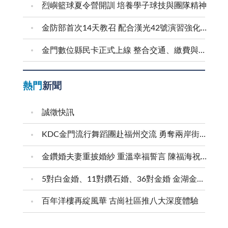
烈嶼籃球夏令營開訓 培養學子球技與團隊精神
金防部首次14天教召 配合漢光42號演習強化防衛戰力
金門數位縣民卡正式上線 整合交通、繳費與生活服務 迎接在地智慧新生活
熱門
新聞
誠徵快訊
KDC金門流行舞蹈團赴福州交流 勇奪兩岸街舞賽三等獎
金鑽婚夫妻重披婚紗 重溫幸福誓言 陳福海祝福牽手半世紀 情深相守成典範
5對白金婚、11對鑽石婚、36對金婚 金湖金沙夫妻共享榮耀時刻 陳福海表揚金鑽婚夫妻 向半世紀相守家庭典範致敬
百年洋樓再綻風華 古崗社區推八大深度體驗