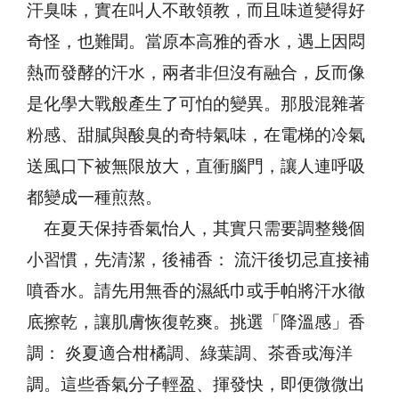
汗臭味，實在叫人不敢領教，而且味道變得好
奇怪，也難聞。當原本高雅的香水，遇上因悶
熱而發酵的汗水，兩者非但沒有融合，反而像
是化學大戰般產生了可怕的變異。那股混雜著
粉感、甜膩與酸臭的奇特氣味，在電梯的冷氣
送風口下被無限放大，直衝腦門，讓人連呼吸
都變成一種煎熬。
在夏天保持香氣怡人，其實只需要調整幾個
小習慣，先清潔，後補香： 流汗後切忌直接補
噴香水。請先用無香的濕紙巾或手帕將汗水徹
底擦乾，讓肌膚恢復乾爽。挑選「降溫感」香
調： 炎夏適合柑橘調、綠葉調、茶香或海洋
調。這些香氣分子輕盈、揮發快，即便微微出