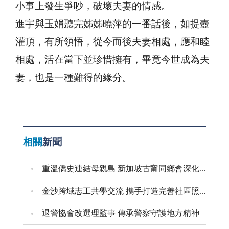
小事上發生爭吵，破壞夫妻的情感。
進宇與玉娟聽完姊姊曉萍的一番話後，如提壺
灌頂，有所領悟，從今而後夫妻相處，應和睦
相處，活在當下並珍惜擁有，畢竟今世成為夫
妻，也是一種難得的緣分。
相關
新聞
重溫僑史連結母親島 新加坡古甯同鄉會深化金門交流
金沙跨域志工共學交流 攜手打造完善社區照顧網絡
退警協會改選理監事 傳承警察守護地方精神