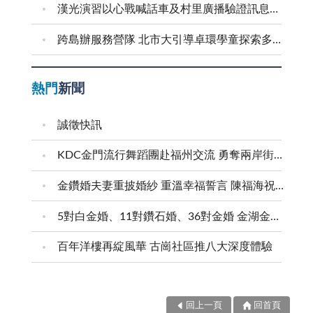
漢光演習以心戰喊話車及村里廣播驗證訊息傳遞效能
跨島辦服務營隊 北市大引導卓環學童探索多元能力
熱門
新聞
誠徵快訊
KDC金門流行舞蹈團赴福州交流 勇奪兩岸街舞賽三等獎
金鑽婚夫妻重披婚紗 重溫幸福誓言 陳福海祝福牽手半世紀 情深相守成典範
5對白金婚、11對鑽石婚、36對金婚 金湖金沙夫妻共享榮耀時刻 陳福海表揚金鑽婚夫妻 向半世紀相守家庭典範致敬
百年洋樓再綻風華 古崗社區推八大深度體驗
回上一頁
回首頁