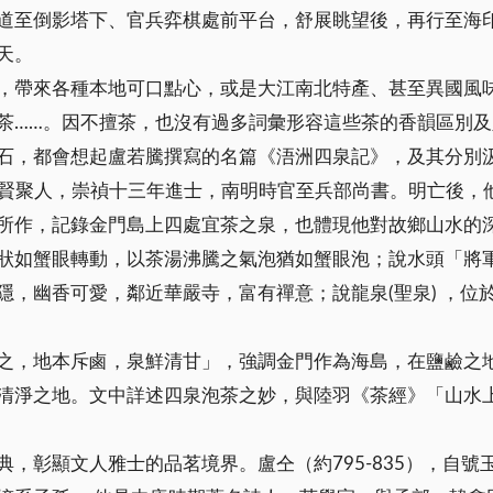
道至倒影塔下、官兵弈棋處前平台，舒展眺望後，再行至海
天。
，帶來各種本地可口點心，或是大江南北特產、甚至異國風
茶……。因不擅茶，也沒有過多詞彙形容這些茶的香韻區別
石，都會想起盧若騰撰寫的名篇《浯洲四泉記》，及其分別
末金門賢聚人，崇禎十三年進士，南明時官至兵部尚書。明亡後
所作，記錄金門島上四處宜茶之泉，也體現他對故鄉山水的
狀如蟹眼轉動，以茶湯沸騰之氣泡猶如蟹眼泡；說水頭「將
隱，幽香可愛，鄰近華嚴寺，富有禪意；說龍泉(聖泉) ，位
之，地本斥鹵，泉鮮清甘」，強調金門作為海島，在鹽鹼之
清淨之地。文中詳述四泉泡茶之妙，與陸羽《茶經》「山水
，彰顯文人雅士的品茗境界。盧仝（約795-835），自號