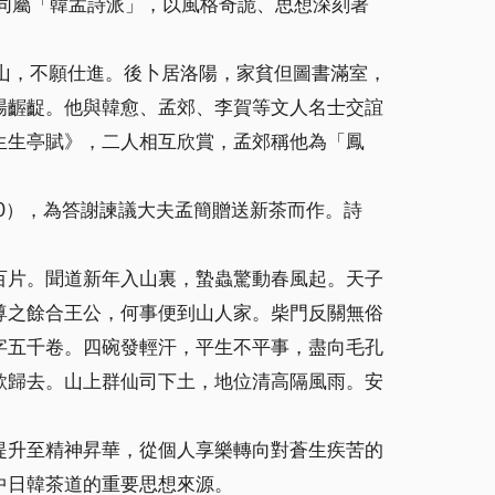
同屬「韓孟詩派」，以風格奇詭、思想深刻著
山，不願仕進。後卜居洛陽，家貧但圖書滿室，
場齷齪。他與韓愈、孟郊、李賀等文人名士交誼
生生亭賦》，二人相互欣賞，孟郊稱他為「鳳
0），為答謝諫議大夫孟簡贈送新茶而作。詩
百片。聞道新年入山裏，蟄蟲驚動春風起。天子
尊之餘合王公，何事便到山人家。柴門反關無俗
字五千卷。四碗發輕汗，平生不平事，盡向毛孔
欲歸去。山上群仙司下土，地位清高隔風雨。安
提升至精神昇華，從個人享樂轉向對蒼生疾苦的
中日韓茶道的重要思想來源。