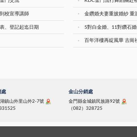
化金門交流
KDC金門流行舞蹈團赴
入到校宣導講師
領表、登記起迄日期
百年洋樓再綻風華 古崗
銷處
金山分銷處
湖鎮山外里山外2-7號
金門縣金城鎮民族路92號
331525
（082）328725