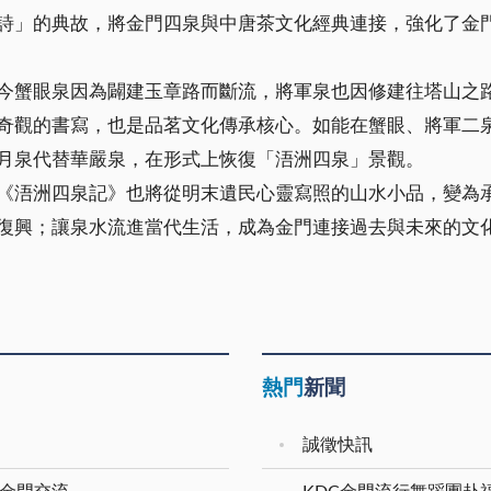
詩」的典故，將金門四泉與中唐茶文化經典連接，強化了金
今蟹眼泉因為闢建玉章路而斷流，將軍泉也因修建往塔山之
奇觀的書寫，也是品茗文化傳承核心。如能在蟹眼、將軍二
月泉代替華嚴泉，在形式上恢復「浯洲四泉」景觀。
《浯洲四泉記》也將從明末遺民心靈寫照的山水小品，變為
復興；讓泉水流進當代生活，成為金門連接過去與未來的文
熱門
新聞
誠徵快訊