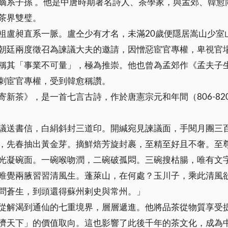
嫡系子孫 。他是中唐時期著名詩人、茶學家，與孟郊、韓愈
茶界雙璧。
盧昶直系一脈。盧仝少有才名，未滿20歲便隱居嵩山少室
朝廷兩度徵召為諫議大夫的邀請，因憎惡宦官專權，卑視官
稱其「事業不可量」，極為推崇。他也曾為孟郊作《孟夫子
刺宦官專權，受到韓愈稱讚。
新茶》，是一首七言古詩，作於唐憲宗元和年間（806-82
議送書信，白絹斜封三道印。開緘宛見諫議面，手閱月團三
，先春抽出黃金芽。摘鮮焙芳旋封裹，至精至好且不奢。至
光凝碗面。一碗喉吻潤，二碗破孤悶。三碗搜枯腸，唯有文
唯覺兩腋習習清風生。蓬萊山，在何處？玉川子，乘此清風
問蒼生，到頭還得蘇州剌史與常州。」
從解渴到通仙的七重境界，層層遞進。他將品茶從物質享受
濟天下」的價值取向。這也影響了此後千年的茶文化，成為