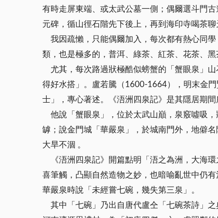
有時走屏東端、或太武公墓一側；偶爾選斗門古
元碑，循山徑石階先下後上，再到海印寺喝茶聊
我因疏懶，只能偶爾加入，每次都有熱心同學
類，也是極多的，普洱、綠茶、紅茶、花茶、黑
尤其，每次路過狀極酷似螃蟹的「蟹眼泉」山
得好水搭」。盧若騰（1600-1664），明
士」，專心著述。《浯洲四泉記》是其隱居期間
他說「蟹眼泉」，位於太武山巔，泉竅噓吸，
罅；說金門城「華嚴泉」，於城南門外，地僻名
大旱不涸 。
《浯洲四泉記》開篇點明「浯之為洲，大海環
喜筆觸，凸顯自然造物之妙，也暗喻亂世中仍有
華嚴泉時說「未經嘗七碗，幾失第三泉」。
其中「七碗」乃出自唐代盧仝「七碗茶詩」之典