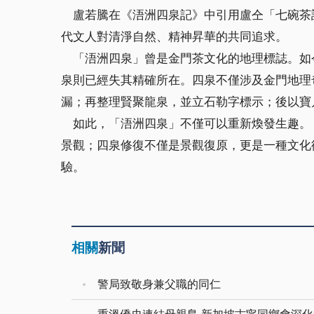
盧若騰在《浯洲四泉記》中引用盧仝「七碗茶
代文人對清淨自然、精神昇華的共同追求。
「浯洲四泉」曾是金門茶文化的地理標誌。如
泉則已經失其精確所在。四泉不僅涉及金門地理
漏；再整理賢聚龍泉，並立石勒字標示；後以寶
如此，「浯洲四泉」不僅可以重新煥發生趣。
景觀；四泉修復不僅是景觀復原，更是一種文化
驗。
相關
新聞
警局致敬身兼父職的同仁