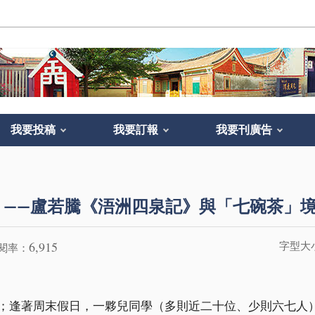
我要投稿
我要訂報
我要刊廣告
 ——盧若騰《浯洲四泉記》與「七碗茶」
6,915
字型大
閱率：
；逢著周末假日，一夥兒同學（多則近二十位、少則六七人