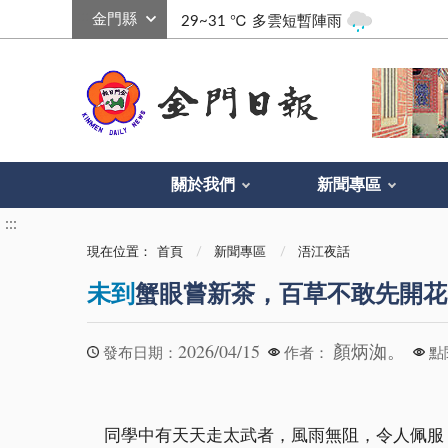
:::
29~31 ℃
多雲短暫陣雨
關於我們
新聞專區
:::
現在位置：
首頁
新聞專區
浯江夜話
未到
蟹眼嘗新茶，百草不敢先開花
2026/04/15
顏炳洳。
發布日期：
作者：
點
同學中有天天走太武者，風雨無阻，令人佩服