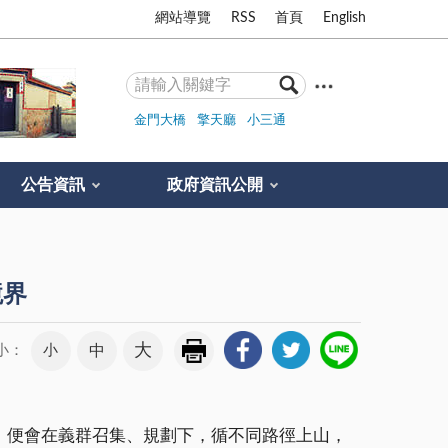
網站導覽
RSS
首頁
English
金門大橋
擎天廳
小三通
公告資訊
政府資訊公開
境界
大
小
中
小：
）便會在義群召集、規劃下，循不同路徑上山，