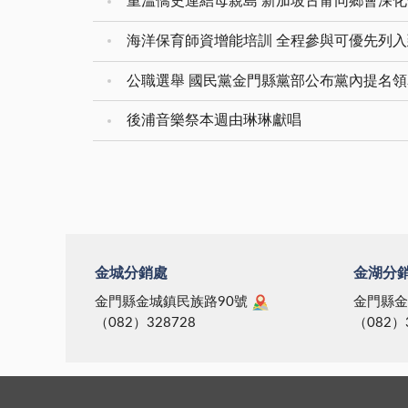
重溫僑史連結母親島 新加坡古甯同鄉會深
海洋保育師資增能培訓 全程參與可優先列
公職選舉 國民黨金門縣黨部公布黨內提名
後浦音樂祭本週由琳琳獻唱
金城分銷處
金湖分
金門縣金城鎮民族路90號
金門縣金
（082）328728
（082）