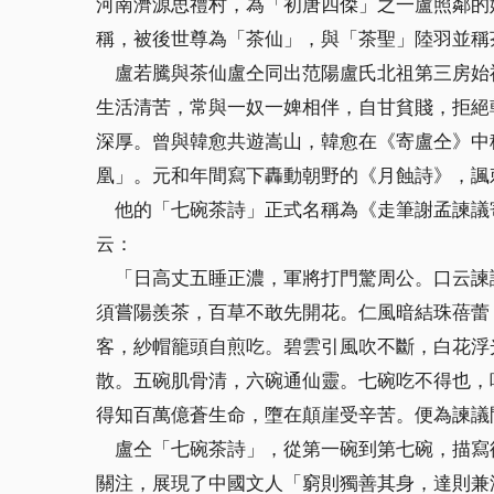
河南濟源思禮村，為「初唐四傑」之一盧照鄰的
稱，被後世尊為「茶仙」，與「茶聖」陸羽並稱
盧若騰與茶仙盧仝同出范陽盧氏北祖第三房始祖
生活清苦，常與一奴一婢相伴，自甘貧賤，拒絕
深厚。曾與韓愈共遊嵩山，韓愈在《寄盧仝》中
凰」。元和年間寫下轟動朝野的《月蝕詩》，諷
他的「七碗茶詩」正式名稱為《走筆謝孟諫議寄
云：
「日高丈五睡正濃，軍將打門驚周公。口云諫
須嘗陽羨茶，百草不敢先開花。仁風暗結珠蓓蕾
客，紗帽籠頭自煎吃。碧雲引風吹不斷，白花浮
散。五碗肌骨清，六碗通仙靈。七碗吃不得也，
得知百萬億蒼生命，墮在顛崖受辛苦。便為諫議
盧仝「七碗茶詩」，從第一碗到第七碗，描寫
關注，展現了中國文人「窮則獨善其身，達則兼