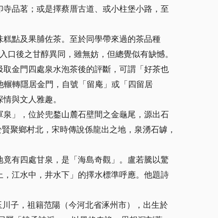
印寺品茗；或是擇蔡厝古道、或小柱堡小路，至
味糕點及果脯佐茶。至於同學帶來過的茶品種
及入口後之甘醇異同，雖無妨，但總覺似有缺憾。
汲取金門四處泉水泡茶後的評斷，可謂「好茶也
，他輾轉隱居金門，自號「留庵」或「四留居
深情與文人雅趣。
軍泉」，位於兜鍪山麓石壁間之金龜尾，源出石
於賢聚鄉村北，宋時傳說係龍出之地，泉湧石罅，
地竟有四處甘泉，是「海島奇觀」。盧若騰以驚
上，江水中，井水下」的擇水標準呼應。他題詩
玉川子，祖籍范陽（今河北省涿州市），出生於