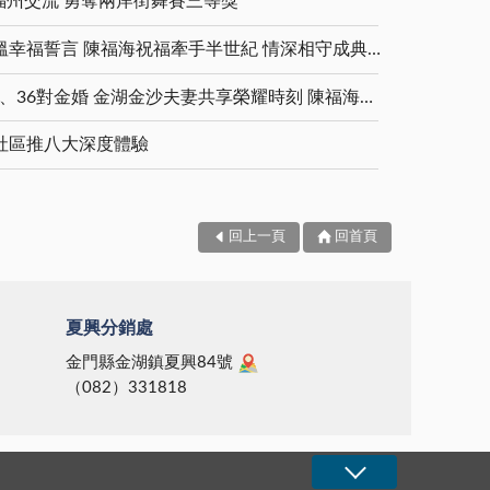
福州交流 勇奪兩岸街舞賽三等獎
金鑽婚夫妻重披婚紗 重溫幸福誓言 陳福海祝福牽手半世紀 情深相守成典範
5對白金婚、11對鑽石婚、36對金婚 金湖金沙夫妻共享榮耀時刻 陳福海表揚金鑽婚夫妻 向半世紀相守家庭典範致敬
社區推八大深度體驗
回上一頁
回首頁
夏興分銷處
金門縣金湖鎮夏興84號
（082）331818