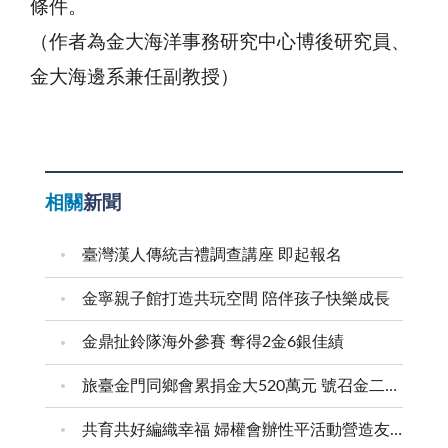
條件。
（作者為金大海洋事務研究中心博後研究員、
金大海邊系兼任副教授）
相關
新聞
臺灣漢人傳統吉禮調查講座 即起報名
金寧親子館打造共玩空間 陪伴孩子快樂成長
金鼎扯鈴隊海外參賽 奪得2金6銀佳績
旅臺金門同鄉會累捐金大520萬元 號召金二代金三代返鄉求學
共育共好編織幸福 婦權會辦性平活動營造友善家庭