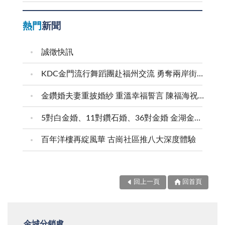
熱門
新聞
誠徵快訊
KDC金門流行舞蹈團赴福州交流 勇奪兩岸街舞賽三等獎
金鑽婚夫妻重披婚紗 重溫幸福誓言 陳福海祝福牽手半世紀 情深相守成典範
5對白金婚、11對鑽石婚、36對金婚 金湖金沙夫妻共享榮耀時刻 陳福海表揚金鑽婚夫妻 向半世紀相守家庭典範致敬
百年洋樓再綻風華 古崗社區推八大深度體驗
回上一頁
回首頁
金城分銷處