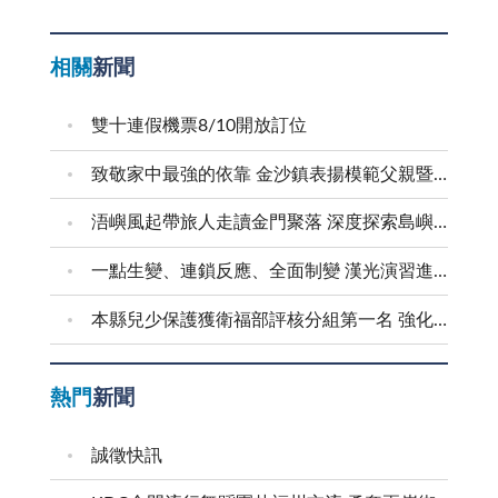
相關
新聞
雙十連假機票8/10開放訂位
致敬家中最強的依靠 金沙鎮表揚模範父親暨新好爸爸
浯嶼風起帶旅人走讀金門聚落 深度探索島嶼文化底蘊
一點生變、連鎖反應、全面制變 漢光演習進行防護射擊
本縣兒少保護獲衛福部評核分組第一名 強化預防與跨域合作 建構兒少安全成長環境
熱門
新聞
誠徵快訊