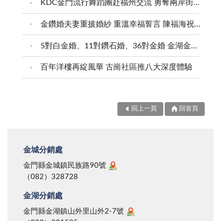
KDC金門流行舞蹈團赴福州交流 勇奪兩岸街舞賽三等獎
金鑽婚夫妻重披婚紗 重溫幸福誓言 陳福海祝福牽手半世紀 情深相守成典範
5對白金婚、11對鑽石婚、36對金婚 金湖金沙夫妻共享榮耀時刻 陳福海表揚金鑽婚夫妻 向半世紀相守家庭典範致敬
百年洋樓再綻風華 古崗社區推八大深度體驗
回上一頁
回首頁
金城分銷處
金門縣金城鎮民族路90號
（082）328728
金湖分銷處
金門縣金湖鎮山外里山外2-7號