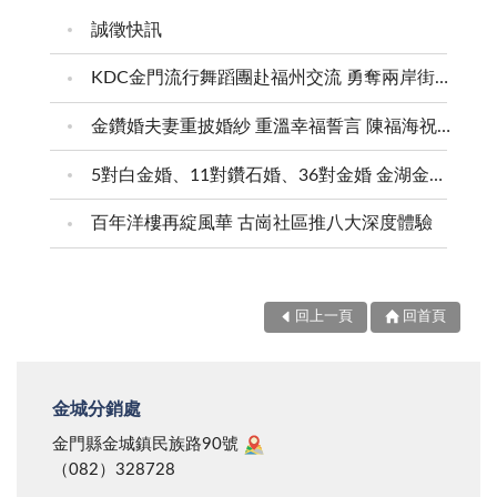
誠徵快訊
KDC金門流行舞蹈團赴福州交流 勇奪兩岸街舞賽三等獎
金鑽婚夫妻重披婚紗 重溫幸福誓言 陳福海祝福牽手半世紀 情深相守成典範
5對白金婚、11對鑽石婚、36對金婚 金湖金沙夫妻共享榮耀時刻 陳福海表揚金鑽婚夫妻 向半世紀相守家庭典範致敬
百年洋樓再綻風華 古崗社區推八大深度體驗
回上一頁
回首頁
金城分銷處
金門縣金城鎮民族路90號
（082）328728