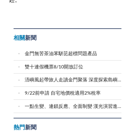
起。
相關
新聞
金門無苦茶油苯駢芘超標問題產品
雙十連假機票8/10開放訂位
浯嶼風起帶旅人走讀金門聚落 深度探索島嶼文化底蘊
9/22前申請 自宅地價稅適用2%稅率
一點生變、連鎖反應、全面制變 漢光演習進行防護射擊
熱門
新聞