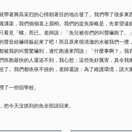
就帶著興高采烈的心情朝著目的地出發了。我們帶了很多東
溉溝渠，我們個個喜上眉梢。我們的捉魚策略是，先拿望遠
只看見「螺」而已。老師說：「魚兒被你們的叫聲嚇跑了。
的聲音給嚇得躲起來了吧！而且原來很清澈的水被我們一攪
都被我的叫聲驚嚇到，連忙跑過來問說；「什麼事啊？」我
們班跑最快的人還追不到，我心想：這些魚好厲害，真令我
校了。我們都依依不捨的，老師還說：為了維護環境，請大
撈了一些回學校。
，把今天沒抓到的魚全部請回來。