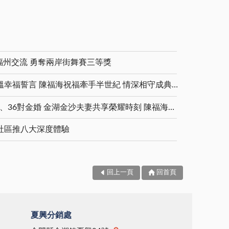
福州交流 勇奪兩岸街舞賽三等獎
金鑽婚夫妻重披婚紗 重溫幸福誓言 陳福海祝福牽手半世紀 情深相守成典範
5對白金婚、11對鑽石婚、36對金婚 金湖金沙夫妻共享榮耀時刻 陳福海表揚金鑽婚夫妻 向半世紀相守家庭典範致敬
社區推八大深度體驗
回上一頁
回首頁
夏興分銷處