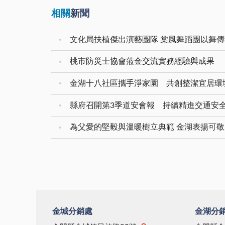
相關
新聞
文化局扶植傑出演藝團隊 棠風舞蹈團以舞
桃市防災士協會蒞金交流實務經驗與成果
金湖十八社區攜手淨家園 共創整潔宜居環
縣府召開第3季道安會報 持續精進交通安
為父愛的堅毅與溫暖樹立典範 金湖表揚可
金城分銷處
金湖分