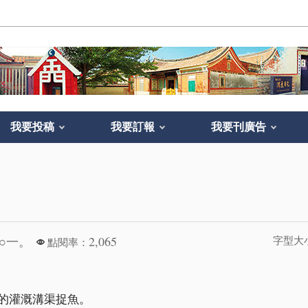
我要投稿
我要訂報
我要刊廣告
○一。
2,065
字型大
點閱率：
的灌溉溝渠捉魚。