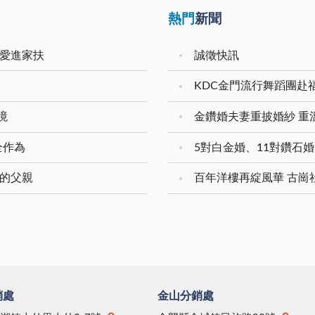
熱門
新聞
傳愛進家扶
誠徵快訊
KDC金門流行舞蹈團赴
境
全作為
敬的父親
百年洋樓再綻風華 古崗
銷處
金山分銷處