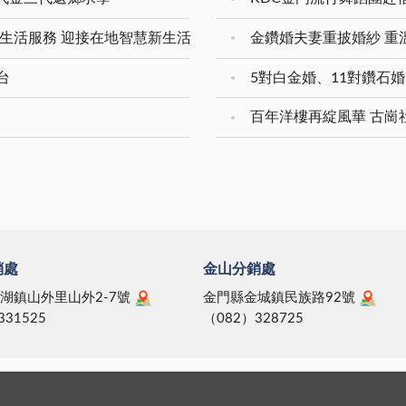
生活服務 迎接在地智慧新生活
台
百年洋樓再綻風華 古崗
銷處
金山分銷處
湖鎮山外里山外2-7號
金門縣金城鎮民族路92號
331525
（082）328725