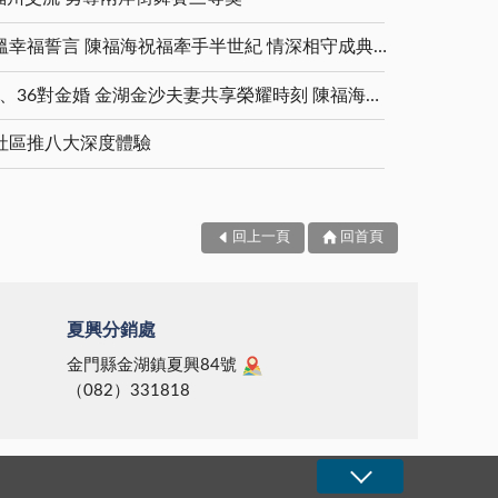
金鑽婚夫妻重披婚紗 重溫幸福誓言 陳福海祝福牽手半世紀 情深相守成典範
5對白金婚、11對鑽石婚、36對金婚 金湖金沙夫妻共享榮耀時刻 陳福海表揚金鑽婚夫妻 向半世紀相守家庭典範致敬
社區推八大深度體驗
回上一頁
回首頁
夏興分銷處
金門縣金湖鎮夏興84號
（082）331818