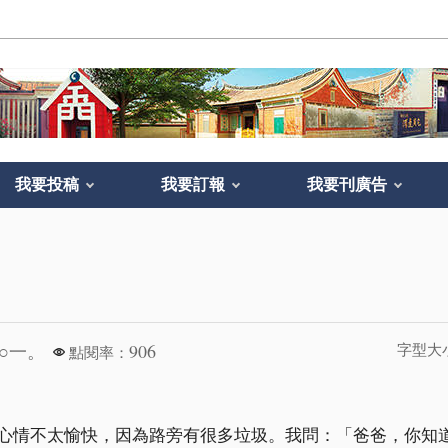
我要投稿
我要訂報
我要刊廣告
○一。
906
字型大
點閱率：
心情不太愉快，因為路旁有很多垃圾。我問：「爸爸，你知