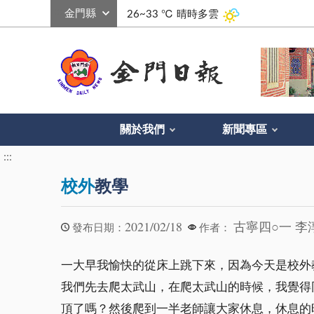
:::
26~33 ℃
晴時多雲
關於我們
新聞專區
:::
校外
教學
2021/02/18
古寧四○一 李
發布日期：
作者：
一大早我愉快的從床上跳下來，因為今天是校外
我們先去爬太武山，在爬太武山的時候，我覺得
頂了嗎？然後爬到一半老師讓大家休息，休息的