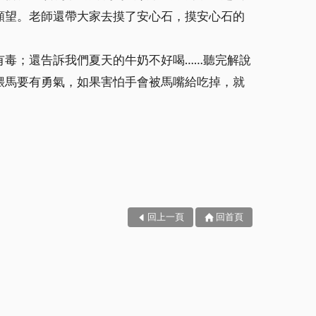
願望。老師還帶大家去摸了安心石，摸安心石的
有毒；還告訴我們夏天的牛奶不好喝……聽完解說
餵馬要有勇氣，如果害怕手會被馬嘴給吃掉，就
回上一頁
回首頁