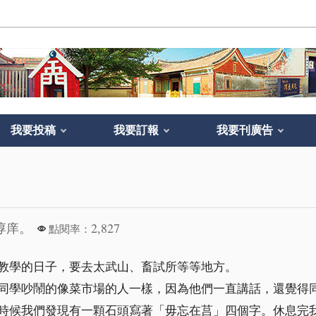
我要投稿
我要訂報
我要刊廣告
淳庠。
2,827
點閱率：
教學的日子，要去太武山、畜試所等等地方。
同學吵鬧的像菜市場的人一樣，因為他們一直講話，還覺得
時候我們發現有一顆石頭寫著「毋忘在莒」四個字。休息完