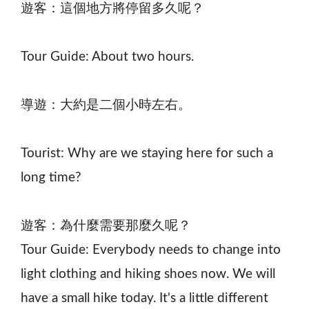
遊客：這個地方將停留多久呢？
Tour Guide: About two hours.
導遊：大約是二個小時左右。
Tourist: Why are we staying here for such a
long time?
遊客：為什麼需要那麼久呢？
Tour Guide: Everybody needs to change into
light clothing and hiking shoes now. We will
have a small hike today. It's a little different