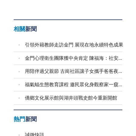
相關
新聞
引領外籍教師走訪金門 展現在地永續特色成果
金門心理衛生團隊獲中央肯定 陳福海：社安網核心是「人」 持續守護鄉親心理健康
用陪伴過父親節 古崗社區讓子女攜手爸爸夜遊村莊
福氣蝠生態教育課程 邀民眾化身觀察家一窺蝙蝠秘密
僑鄉文化展示館與湖井頭戰史館今重新開館
熱門
新聞
誠徵快訊