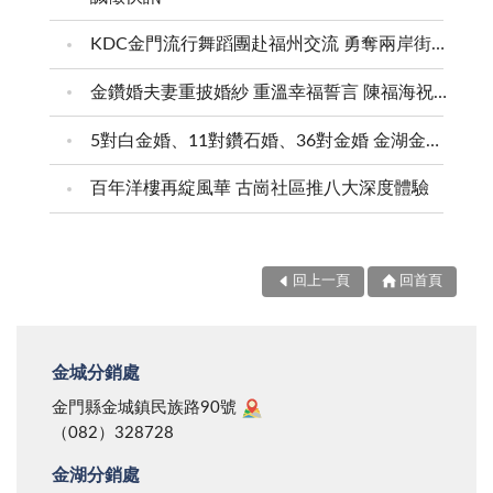
KDC金門流行舞蹈團赴福州交流 勇奪兩岸街舞賽三等獎
金鑽婚夫妻重披婚紗 重溫幸福誓言 陳福海祝福牽手半世紀 情深相守成典範
5對白金婚、11對鑽石婚、36對金婚 金湖金沙夫妻共享榮耀時刻 陳福海表揚金鑽婚夫妻 向半世紀相守家庭典範致敬
百年洋樓再綻風華 古崗社區推八大深度體驗
回上一頁
回首頁
金城分銷處
金門縣金城鎮民族路90號
（082）328728
金湖分銷處